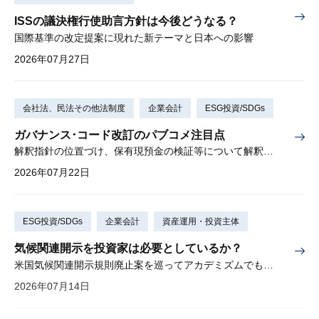
ISSの議決権行使助言方針は今後どうなる？
国際基準の改定提案に現れた新テーマと日本への影響
2026年07月27日
会社法、民法その他法制度
企業会計
ESG投資/SDGs
ガバナンス･コード改訂のパブコメ注目点
解釈指針の位置づけ、保有現預金の検証等について解釈を示す
2026年07月22日
ESG投資/SDGs
企業会計
資産運用・投資主体
気候関連開示を投資家は必要としているか？
米国気候関連開示規則廃止案を巡ってアカデミズムでも激しい論争
2026年07月14日