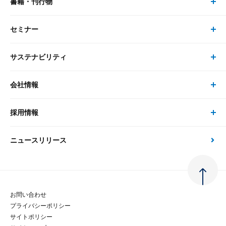
書籍・刊行物
研究員・コンサルタント トップ
最新のレポート・コラム
コンサルティング
セミナー
書籍・刊行物 トップ
研究員
ピックアップ
システム
サステナビリティ
セミナー トップ
書籍
コンサルタント
経済分析
事例紹介
会社情報
サステナビリティの取り組み
現在受付中のセミナー・イベント
刊行物
金融資本市場分析
大和総研の強み
採用情報
会社情報 トップ
次世代社会への貢献
大和スペシャリストレポート（動画配信）
雑誌掲載・新聞寄稿
政策分析
ニュースリリース
先端テクノロジーに基づく新たな価値の創出
採用情報 トップ
会社概要・役員一覧
環境指針
法律・制度
大和総研の品質向上への取り組み
新卒採用
ご挨拶
人権方針
お問い合わせ
金融経済教育等
プライバシーポリシー
経験者採用
大和総研の歩み
マルチステークホルダー方針
サイトポリシー