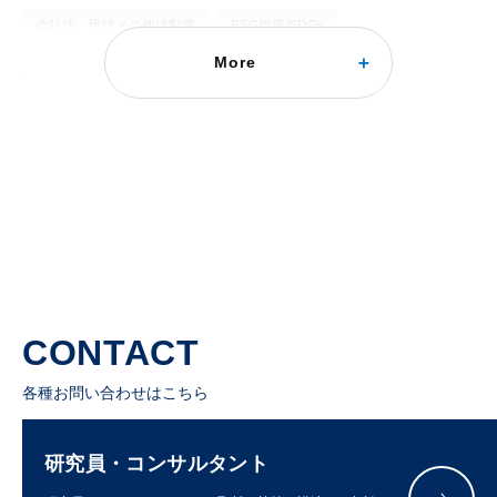
会社法、民法その他法制度
ESG投資/SDGs
More
株主提案の適正化で成果をあげる米国SEC
第2次トランプ政権下で株主提案は減少。日本も制度改正を検討中。
2026年07月01日
CONTACT
各種お問い合わせはこちら
研究員・コンサルタント