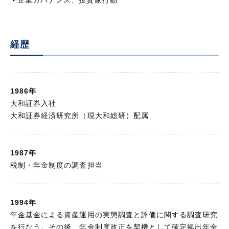
企業ガバナンス、投資家行動
その他
執筆レポート・コラム
経歴
1986年
大和証券入社
大和証券経済研究所（現大和総研）配属
1987年
税制・年金制度の調査担当
1994年
年金基金による資産運用の実態調査と評価に関する調査研究
を行なう。その後、年金制度改正を契機として確定拠出年金