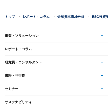
トップ
レポート・コラム
金融資本市場分析
ESG投資/
事業・ソリューション
レポート・コラム
事業・ソリューション トップ
研究員・コンサルタント
レポート・コラム トップ
リサーチ
書籍・刊行物
研究員・コンサルタント トップ
最新のレポート・コラム
コンサルティング
セミナー
書籍・刊行物 トップ
研究員
ピックアップ
システム
サステナビリティ
セミナー トップ
書籍
コンサルタント