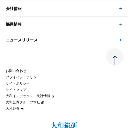
経済分析
事例紹介
会社情報
サステナビリティの取り組み
現在受付中のセミナー・イベント
刊行物
金融資本市場分析
大和総研の強み
採用情報
会社情報 トップ
次世代社会への貢献
大和スペシャリストレポート（動画配信）
雑誌掲載・新聞寄稿
政策分析
ニュースリリース
先端テクノロジーに基づく新たな価値の創出
採用情報 トップ
会社概要・役員一覧
環境指針
法律・制度
大和総研の品質向上への取り組み
新卒採用
ご挨拶
人権方針
お問い合わせ
金融経済教育等
プライバシーポリシー
経験者採用
大和総研の歩み
マルチステークホルダー方針
サイトポリシー
サイトマップ
テクノロジーレポート
大和インデックス・統計情報
グループ会社
パートナーシップ構築宣言
大和証券グループ本社
大和証券
コラム
拠点のご案内