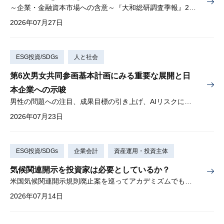
～企業・金融資本市場への含意～『大和総研調査季報』2026年夏季号（Vol.63）掲載
2026年07月27日
ESG投資/SDGs
人と社会
第6次男女共同参画基本計画にみる重要な展開と日
本企業への示唆
男性の問題への注目、成果目標の引き上げ、AIリスクに対する懸念
2026年07月23日
ESG投資/SDGs
企業会計
資産運用・投資主体
気候関連開示を投資家は必要としているか？
米国気候関連開示規則廃止案を巡ってアカデミズムでも激しい論争
2026年07月14日