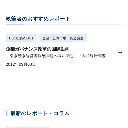
執筆者のおすすめレポート
ESG投資/SDGs
金融・証券市場・資金調達
企業ガバナンス改革の国際動向
～引き続き経営者報酬問題へ高い関心～『大和総研調査季報』 2012年夏季号（Vol.7）掲載
2012年09月03日
最新のレポート・コラム