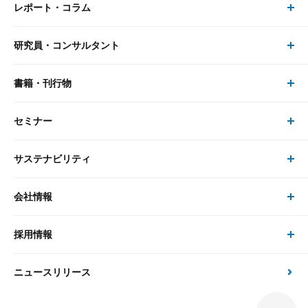
レポート・コラム
事業・ソリューション トップ
研究員・コンサルタント
レポート・コラム トップ
リサーチ
書籍・刊行物
研究員・コンサルタント トップ
最新のレポート・コラム
コンサルティング
セミナー
書籍・刊行物 トップ
研究員
ピックアップ
システム
サステナビリティ
セミナー トップ
書籍
コンサルタント
経済分析
事例紹介
会社情報
サステナビリティの取り組み
現在受付中のセミナー・イベント
刊行物
金融資本市場分析
大和総研の強み
採用情報
会社情報 トップ
次世代社会への貢献
大和スペシャリストレポート（動画配信）
雑誌掲載・新聞寄稿
政策分析
ニュースリリース
先端テクノロジーに基づく新たな価値の創出
採用情報 トップ
会社概要・役員一覧
環境指針