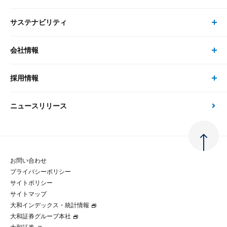
研究員
ピックアップ
システム
サステナビリティ
セミナー トップ
書籍
コンサルタント
経済分析
事例紹介
会社情報
サステナビリティの取り組み
現在受付中のセミナー・イベント
刊行物
金融資本市場分析
大和総研の強み
採用情報
会社情報 トップ
次世代社会への貢献
大和スペシャリストレポート（動画配信）
雑誌掲載・新聞寄稿
政策分析
ニュースリリース
先端テクノロジーに基づく新たな価値の創出
採用情報 トップ
会社概要・役員一覧
環境指針
法律・制度
大和総研の品質向上への取り組み
新卒採用
ご挨拶
人権方針
お問い合わせ
金融経済教育等
プライバシーポリシー
経験者採用
大和総研の歩み
マルチステークホルダー方針
サイトポリシー
サイトマップ
テクノロジーレポート
大和インデックス・統計情報
グループ会社
パートナーシップ構築宣言
大和証券グループ本社