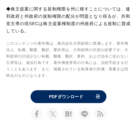
◆株主提案に関する規制権限を州に移すことについては、連
邦政府と州政府の規制権限の配分が問題となり得るが、共和
党主導の現SECは株主提案権制度の州政府による規制に賛成
している。
このコンテンツの著作権は、株式会社大和総研に帰属します。著作権
法上、転載、翻案、翻訳、要約等は、大和総研の許諾が必要です。大
和総研の許諾がない転載、翻案、翻訳、要約、および法令に従わない
引用等は、違法行為です。著作権侵害等の行為には、法的手続きを行
うこともあります。また、掲載されている執筆者の所属・肩書きは現
時点のものとなります。
PDFダウンロード