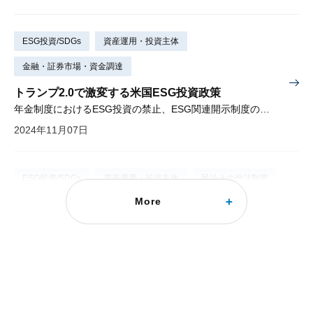
ESG投資/SDGs
資産運用・投資主体
金融・証券市場・資金調達
トランプ2.0で激変する米国ESG投資政策
年金制度におけるESG投資の禁止、ESG関連開示制度の撤廃など
2024年11月07日
ESG投資/SDGs
資産運用・投資主体
民法その他法制度
More
株主提案制度にコスト/ベネフィット分析を
世界で最もｱｸﾃｨﾋﾞｽﾄ･ﾌｧﾝﾄﾞにとって使いやすい日本の株主提案制度
2024年05月09日