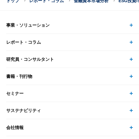
トップ
レポート・コラム
金融資本市場分析
ESG投資/
事業・ソリューション
レポート・コラム
事業・ソリューション トップ
研究員・コンサルタント
レポート・コラム トップ
リサーチ
書籍・刊行物
研究員・コンサルタント トップ
最新のレポート・コラム
コンサルティング
セミナー
書籍・刊行物 トップ
研究員
ピックアップ
システム
サステナビリティ
セミナー トップ
書籍
コンサルタント
経済分析
事例紹介
会社情報
サステナビリティの取り組み
現在受付中のセミナー・イベント
刊行物