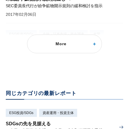
SEC委員長代行が紛争鉱物開示規則の緩和検討を指示
2017年02月06日
ESG投資/SDGs
金融・証券市場・資金調達
米国
More
トランプ政権での企業ガバナンス規制見直し
企業に対して情報開示充実等を求めるドッド＝フランク法は廃止へ
2017年01月06日
同じカテゴリの最新レポート
ESG投資/SDGs
資産運用・投資主体
SDGsの先を見据える