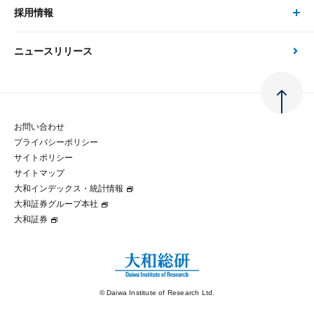
金融資本市場分析
大和総研の強み
採用情報
会社情報 トップ
次世代社会への貢献
大和スペシャリストレポート（動画配信）
雑誌掲載・新聞寄稿
政策分析
ニュースリリース
先端テクノロジーに基づく新たな価値の創出
採用情報 トップ
会社概要・役員一覧
環境指針
法律・制度
大和総研の品質向上への取り組み
新卒採用
ご挨拶
人権方針
お問い合わせ
金融経済教育等
プライバシーポリシー
経験者採用
大和総研の歩み
マルチステークホルダー方針
サイトポリシー
サイトマップ
テクノロジーレポート
大和インデックス・統計情報
グループ会社
パートナーシップ構築宣言
大和証券グループ本社
大和証券
コラム
拠点のご案内
大和インデックス・統計情報
© Daiwa Institute of Research Ltd.