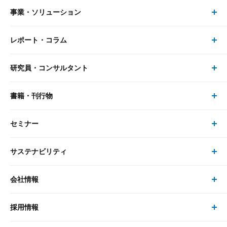
事業・ソリューション
レポート・コラム
事業・ソリューション トップ
研究員・コンサルタント
レポート・コラム トップ
リサーチ
書籍・刊行物
研究員・コンサルタント トップ
最新のレポート・コラム
コンサルティング
セミナー
書籍・刊行物 トップ
研究員
ピックアップ
システム
サステナビリティ
セミナー トップ
書籍
コンサルタント
経済分析
事例紹介
会社情報
サステナビリティの取り組み
現在受付中のセミナー・イベント
刊行物
金融資本市場分析
大和総研の強み
採用情報
会社情報 トップ
次世代社会への貢献
大和スペシャリストレポート（動画配信）
雑誌掲載・新聞寄稿