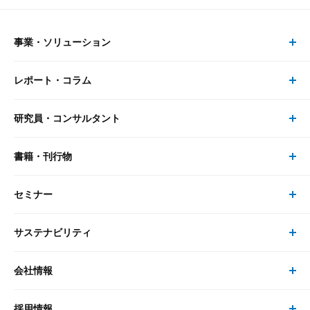
事業・ソリューション
レポート・コラム
事業・ソリューション トップ
研究員・コンサルタント
レポート・コラム トップ
リサーチ
書籍・刊行物
研究員・コンサルタント トップ
最新のレポート・コラム
コンサルティング
セミナー
書籍・刊行物 トップ
研究員
ピックアップ
システム
サステナビリティ
セミナー トップ
書籍
コンサルタント
経済分析
事例紹介
会社情報
サステナビリティの取り組み
現在受付中のセミナー・イベント
刊行物
金融資本市場分析
大和総研の強み
採用情報