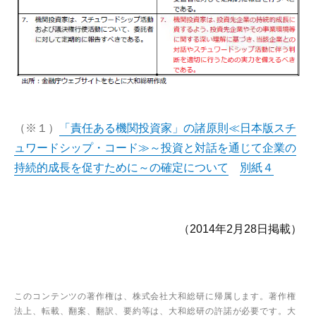
（※１）
「責任ある機関投資家」の諸原則≪日本版スチ
ュワードシップ・コード≫～投資と対話を通じて企業の
持続的成長を促すために～の確定について
別紙４
（2014年2月28日掲載）
このコンテンツの著作権は、株式会社大和総研に帰属します。著作権
法上、転載、翻案、翻訳、要約等は、大和総研の許諾が必要です。大