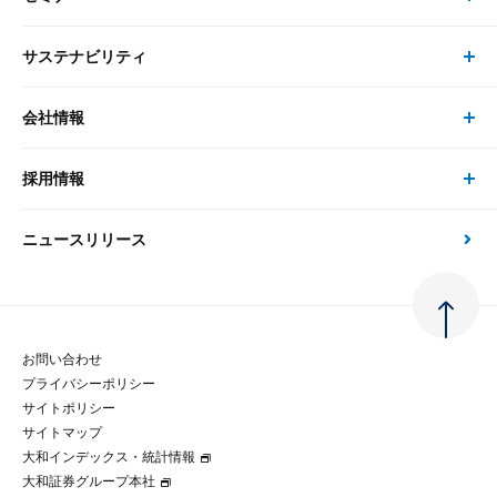
研究員
ピックアップ
システム
サステナビリティ
セミナー トップ
書籍
コンサルタント
経済分析
事例紹介
会社情報
サステナビリティの取り組み
現在受付中のセミナー・イベント
刊行物
金融資本市場分析
大和総研の強み
採用情報
会社情報 トップ
次世代社会への貢献
大和スペシャリストレポート（動画配信）
雑誌掲載・新聞寄稿
政策分析
ニュースリリース
先端テクノロジーに基づく新たな価値の創出
採用情報 トップ
会社概要・役員一覧
環境指針
法律・制度
大和総研の品質向上への取り組み
新卒採用
ご挨拶
人権方針
お問い合わせ
金融経済教育等
プライバシーポリシー
経験者採用
大和総研の歩み
マルチステークホルダー方針
サイトポリシー
サイトマップ
テクノロジーレポート
大和インデックス・統計情報
グループ会社
パートナーシップ構築宣言
大和証券グループ本社