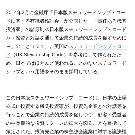
2014年2月に金融庁「日本版スチュワードシップ・コー
ドに関する有識者検討会」が公表した「『責任ある機関
投資家』の諸原則≪日本版スチュワードシップ・コード
≫～投資と対話を通じて企業の持続的成長を促すために
～」のこと
（※１）
。英国の
スチュワードシップ・コー
ド
（UK Stewardship Code）を参考にして作られたた
め、日本ではほとんど使われることのないスチュワード
シップという用語をそのまま採用している。
この日本版スチュワードシップ・コードは、日本の上場
株式に投資する機関投資家が、投資先企業との対話等を
行うことで企業の持続的成長を促しつつ、顧客・受益者
の中長期的な投資リターンの拡大を図ることを目指して
策定された。投資先企業の株主総会議案に対する議決権