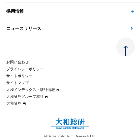
刊行物
金融資本市場分析
大和総研の強み
採用情報
会社情報 トップ
次世代社会への貢献
大和スペシャリストレポート（動画配信）
雑誌掲載・新聞寄稿
政策分析
ニュースリリース
先端テクノロジーに基づく新たな価値の創出
採用情報 トップ
会社概要・役員一覧
環境指針
法律・制度
大和総研の品質向上への取り組み
新卒採用
ご挨拶
人権方針
お問い合わせ
金融経済教育等
プライバシーポリシー
経験者採用
大和総研の歩み
マルチステークホルダー方針
サイトポリシー
サイトマップ
テクノロジーレポート
大和インデックス・統計情報
グループ会社
パートナーシップ構築宣言
大和証券グループ本社
大和証券
コラム
拠点のご案内
大和インデックス・統計情報
© Daiwa Institute of Research Ltd.