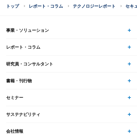
トップ
レポート・コラム
テクノロジーレポート
セキ
事業・ソリューション
レポート・コラム
事業・ソリューション トップ
研究員・コンサルタント
レポート・コラム トップ
リサーチ
書籍・刊行物
研究員・コンサルタント トップ
最新のレポート・コラム
コンサルティング
セミナー
書籍・刊行物 トップ
研究員
ピックアップ
システム
サステナビリティ
セミナー トップ
書籍
コンサルタント
経済分析
事例紹介
会社情報
サステナビリティの取り組み
現在受付中のセミナー・イベント