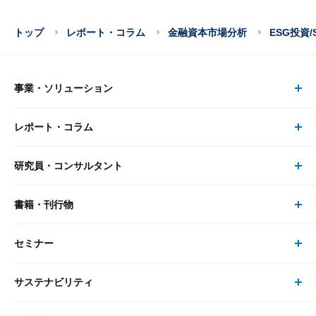
トップ
レポート・コラム
金融資本市場分析
ESG投資/
事業・ソリューション
レポート・コラム
事業・ソリューション トップ
研究員・コンサルタント
レポート・コラム トップ
リサーチ
書籍・刊行物
研究員・コンサルタント トップ
最新のレポート・コラム
コンサルティング
セミナー
書籍・刊行物 トップ
研究員
ピックアップ
システム
サステナビリティ
セミナー トップ
書籍
コンサルタント
経済分析
事例紹介