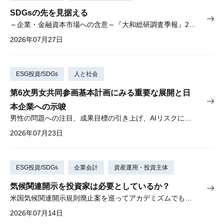
SDGsの先を見据える
～企業・金融資本市場への含意～『大和総研調査季報』2026年夏季号（Vol.63）掲載
2026年07月27日
ESG投資/SDGs
人と社会
第6次男女共同参画基本計画にみる重要な展開と日
本企業への示唆
男性の問題への注目、成果目標の引き上げ、AIリスクに対する懸念
2026年07月23日
ESG投資/SDGs
企業会計
資産運用・投資主体
気候関連開示を投資家は必要としているか？
米国気候関連開示規則廃止案を巡ってアカデミズムでも激しい論争
2026年07月14日