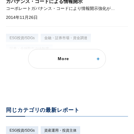
ガバナンス・コードによる情報開示
コーポレートガバナンス・コードにより情報開示強化が進められる
2014年11月26日
ESG投資/SDGs
金融・証券市場・資金調達
証券・金融取引の法制度
More
ガバナンス・コードによる政策保有株式開示
株式相互保有解消に向けた開示規定の強化
2014年11月28日
同じカテゴリの最新レポート
ESG投資/SDGs
資産運用・投資主体