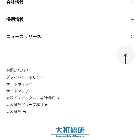
会社情報
サステナビリティの取り組み
現在受付中のセミナー・イベント
刊行物
金融資本市場分析
大和総研の強み
採用情報
会社情報 トップ
次世代社会への貢献
大和スペシャリストレポート（動画配信）
雑誌掲載・新聞寄稿
政策分析
ニュースリリース
先端テクノロジーに基づく新たな価値の創出
採用情報 トップ
会社概要・役員一覧
環境指針
法律・制度
大和総研の品質向上への取り組み
新卒採用
ご挨拶
人権方針
お問い合わせ
金融経済教育等
プライバシーポリシー
経験者採用
大和総研の歩み
マルチステークホルダー方針
サイトポリシー
サイトマップ
テクノロジーレポート
大和インデックス・統計情報
グループ会社
パートナーシップ構築宣言
大和証券グループ本社
大和証券
コラム
拠点のご案内
大和インデックス・統計情報