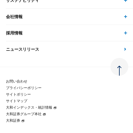
サステナビリティ
セミナー トップ
書籍
コンサルタント
経済分析
事例紹介
会社情報
サステナビリティの取り組み
現在受付中のセミナー・イベント
刊行物
金融資本市場分析
大和総研の強み
採用情報
会社情報 トップ
次世代社会への貢献
大和スペシャリストレポート（動画配信）
雑誌掲載・新聞寄稿
政策分析
ニュースリリース
先端テクノロジーに基づく新たな価値の創出
採用情報 トップ
会社概要・役員一覧
環境指針
法律・制度
大和総研の品質向上への取り組み
新卒採用
ご挨拶
人権方針
お問い合わせ
金融経済教育等
プライバシーポリシー
経験者採用
大和総研の歩み
マルチステークホルダー方針
サイトポリシー
サイトマップ
テクノロジーレポート
大和インデックス・統計情報
グループ会社
パートナーシップ構築宣言
大和証券グループ本社
大和証券
コラム
拠点のご案内