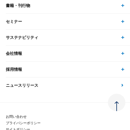
書籍・刊行物
研究員・コンサルタント トップ
最新のレポート・コラム
コンサルティング
セミナー
書籍・刊行物 トップ
研究員
ピックアップ
システム
サステナビリティ
セミナー トップ
書籍
コンサルタント
経済分析
事例紹介
会社情報
サステナビリティの取り組み
現在受付中のセミナー・イベント
刊行物
金融資本市場分析
大和総研の強み
採用情報
会社情報 トップ
次世代社会への貢献
大和スペシャリストレポート（動画配信）
雑誌掲載・新聞寄稿
政策分析
ニュースリリース
先端テクノロジーに基づく新たな価値の創出
採用情報 トップ
会社概要・役員一覧
環境指針
法律・制度
大和総研の品質向上への取り組み
新卒採用
ご挨拶
人権方針
お問い合わせ
金融経済教育等
プライバシーポリシー
経験者採用
大和総研の歩み
マルチステークホルダー方針
サイトポリシー