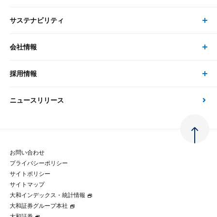
ピックアップ
システム
サステナビリティ
セミナー トップ
書籍
コンサルタント
経済分析
事例紹介
会社情報
サステナビリティの取り組み
現在受付中のセミナー・イベント
刊行物
金融資本市場分析
大和総研の強み
採用情報
会社情報 トップ
次世代社会への貢献
大和スペシャリストレポート（動画配信）
雑誌掲載・新聞寄稿
政策分析
ニュースリリース
先端テクノロジーに基づく新たな価値の創出
採用情報 トップ
会社概要・役員一覧
環境指針
法律・制度
大和総研の品質向上への取り組み
新卒採用
ご挨拶
人権方針
お問い合わせ
金融経済教育等
プライバシーポリシー
経験者採用
大和総研の歩み
マルチステークホルダー方針
サイトポリシー
サイトマップ
テクノロジーレポート
大和インデックス・統計情報
グループ会社
パートナーシップ構築宣言
大和証券グループ本社
大和証券