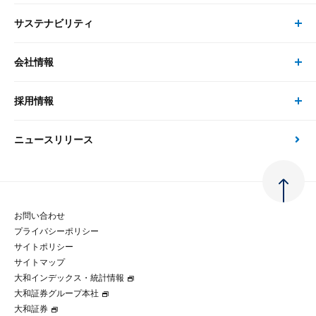
システム
サステナビリティ
セミナー トップ
書籍
コンサルタント
経済分析
事例紹介
会社情報
サステナビリティの取り組み
現在受付中のセミナー・イベント
刊行物
金融資本市場分析
大和総研の強み
採用情報
会社情報 トップ
次世代社会への貢献
大和スペシャリストレポート（動画配信）
雑誌掲載・新聞寄稿
政策分析
ニュースリリース
先端テクノロジーに基づく新たな価値の創出
採用情報 トップ
会社概要・役員一覧
環境指針
法律・制度
大和総研の品質向上への取り組み
新卒採用
ご挨拶
人権方針
お問い合わせ
金融経済教育等
プライバシーポリシー
経験者採用
大和総研の歩み
マルチステークホルダー方針
サイトポリシー
サイトマップ
テクノロジーレポート
大和インデックス・統計情報
グループ会社
パートナーシップ構築宣言
大和証券グループ本社
大和証券
コラム