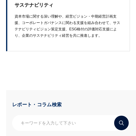
サステナビリティ
資本市場に​関する​深い​理解や、​経営ビジョン・中期経営計画支
援、​コーポレートガバナンスに​関わる​支援を​組み合わせて、​サス
テナビリティビジョン策定支援、​ESG格付の評価対応支援に​よ
り、​企業の​サステナビリティ経営を​共に​推進します。
レポート・コラム検索