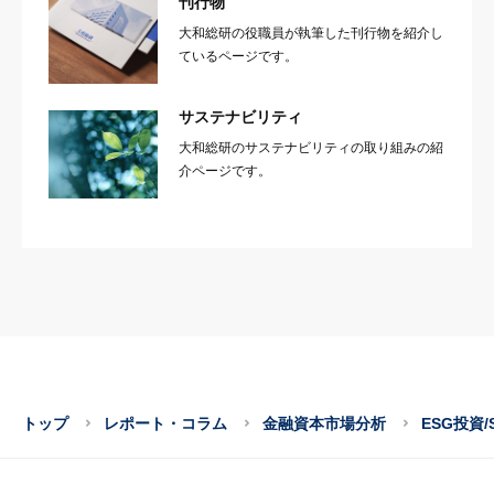
刊行物
大和総研の役職員が執筆した刊行物を紹介し
ているページです。
サステナビリティ
大和総研のサステナビリティの取り組みの紹
介ページです。
トップ
レポート・コラム
金融資本市場分析
ESG投資/