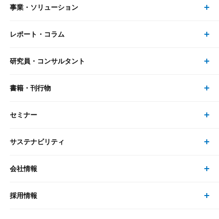
事業・ソリューション
レポート・コラム
事業・ソリューション トップ
研究員・コンサルタント
レポート・コラム トップ
リサーチ
書籍・刊行物
研究員・コンサルタント トップ
最新のレポート・コラム
コンサルティング
セミナー
書籍・刊行物 トップ
研究員
ピックアップ
システム
サステナビリティ
セミナー トップ
書籍
コンサルタント
経済分析
事例紹介
会社情報
サステナビリティの取り組み
現在受付中のセミナー・イベント
刊行物
金融資本市場分析
大和総研の強み
採用情報
会社情報 トップ
次世代社会への貢献
大和スペシャリストレポート（動画配信）
雑誌掲載・新聞寄稿
政策分析