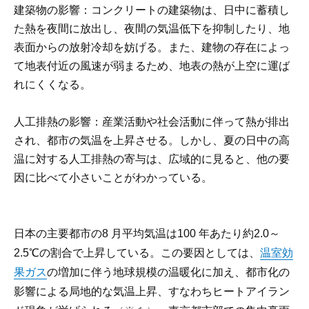
建築物の影響：コンクリートの建築物は、日中に蓄積し
た熱を夜間に放出し、夜間の気温低下を抑制したり、地
表面からの放射冷却を妨げる。また、建物の存在によっ
て地表付近の風速が弱まるため、地表の熱が上空に運ば
れにくくなる。
人工排熱の影響：産業活動や社会活動に伴って熱が排出
され、都市の気温を上昇させる。しかし、夏の日中の高
温に対する人工排熱の寄与は、広域的に見ると、他の要
因に比べて小さいことがわかっている。
日本の主要都市の8 月平均気温は100 年あたり約2.0～
2.5℃の割合で上昇している。この要因としては、
温室効
果ガス
の増加に伴う地球規模の温暖化に加え、都市化の
影響による局地的な気温上昇、すなわちヒートアイラン