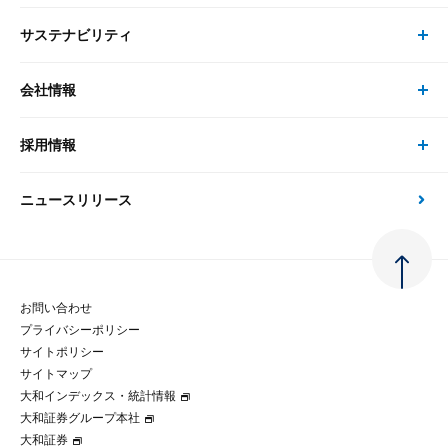
ピックアップ
システム
サステナビリティ
セミナー トップ
書籍
コンサルタント
経済分析
事例紹介
会社情報
サステナビリティの取り組み
現在受付中のセミナー・イベント
刊行物
金融資本市場分析
大和総研の強み
採用情報
会社情報 トップ
次世代社会への貢献
大和スペシャリストレポート（動画配信）
雑誌掲載・新聞寄稿
政策分析
ニュースリリース
先端テクノロジーに基づく新たな価値の創出
採用情報 トップ
会社概要・役員一覧
環境指針
法律・制度
大和総研の品質向上への取り組み
新卒採用
ご挨拶
人権方針
お問い合わせ
金融経済教育等
プライバシーポリシー
経験者採用
大和総研の歩み
マルチステークホルダー方針
サイトポリシー
サイトマップ
テクノロジーレポート
大和インデックス・統計情報
グループ会社
パートナーシップ構築宣言
大和証券グループ本社
大和証券