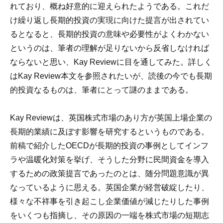
れており、概ね好意的に迎えられたようである。これだ
け繰り返し長期的投資の実現に向けた提言が出されてい
るとなると、長期的投資の意味や必要性がよくわかない
というのは、筆者の理解が足りないから反省しなければ
ならないと思い、Kay Reviewに目を通してみた。詳しく
はKay Review本文を参照されたいが、読後の今でも長期
的投資なるものは、筆者にとって謎のままである。
Kay Reviewは、英国株式市場のあり方が英国上場企業の
長期的業績に及ぼす影響を研究するというものである。
前稿で紹介したOECDが長期的投資の事例としてインフ
ラや温暖化対策を挙げ、そうした分野に民間資金を導入
するための政策提言であったのとは、随分問題意識が異
なっているように思える。英国企業が経営破綻したり、
様々な不祥事を引き起こし企業価値が減じたりした事例
をいくつも指摘し、その原因の一端を株式市場の短期志