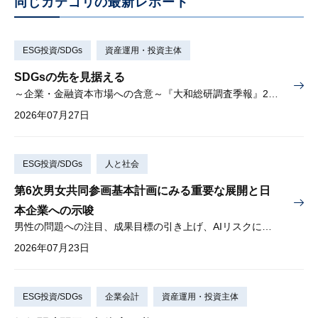
同じカテゴリの最新レポート
ESG投資/SDGs
資産運用・投資主体
SDGsの先を見据える
～企業・金融資本市場への含意～『大和総研調査季報』2026年夏季号（Vol.63）掲載
2026年07月27日
ESG投資/SDGs
人と社会
第6次男女共同参画基本計画にみる重要な展開と日
本企業への示唆
男性の問題への注目、成果目標の引き上げ、AIリスクに対する懸念
2026年07月23日
ESG投資/SDGs
企業会計
資産運用・投資主体