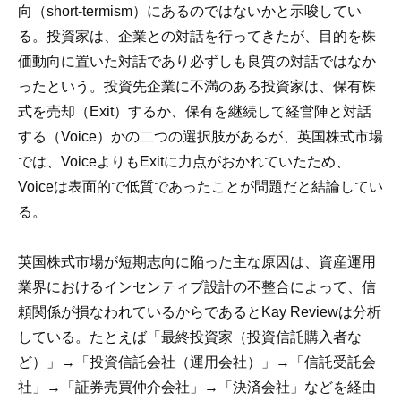
向（short-termism）にあるのではないかと示唆してい
る。投資家は、企業との対話を行ってきたが、目的を株
価動向に置いた対話であり必ずしも良質の対話ではなか
ったという。投資先企業に不満のある投資家は、保有株
式を売却（Exit）するか、保有を継続して経営陣と対話
する（Voice）かの二つの選択肢があるが、英国株式市場
では、VoiceよりもExitに力点がおかれていたため、
Voiceは表面的で低質であったことが問題だと結論してい
る。
英国株式市場が短期志向に陥った主な原因は、資産運用
業界におけるインセンティブ設計の不整合によって、信
頼関係が損なわれているからであるとKay Reviewは分析
している。たとえば「最終投資家（投資信託購入者な
ど）」→「投資信託会社（運用会社）」→「信託受託会
社」→「証券売買仲介会社」→「決済会社」などを経由