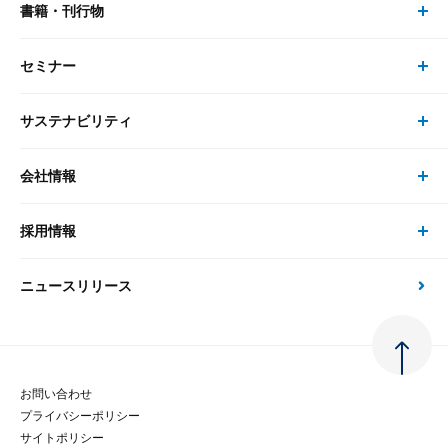
書籍・刊行物
研究員・コンサルタント トップ
最新のレポート・コラム
コンサルティング
セミナー
書籍・刊行物 トップ
研究員
ピックアップ
システム
サステナビリティ
セミナー トップ
書籍
コンサルタント
経済分析
事例紹介
会社情報
サステナビリティの取り組み
現在受付中のセミナー・イベント
刊行物
金融資本市場分析
大和総研の強み
採用情報
会社情報 トップ
次世代社会への貢献
大和スペシャリストレポート（動画配信）
雑誌掲載・新聞寄稿
政策分析
ニュースリリース
先端テクノロジーに基づく新たな価値の創出
採用情報 トップ
会社概要・役員一覧
環境指針
法律・制度
大和総研の品質向上への取り組み
新卒採用
ご挨拶
人権方針
お問い合わせ
金融経済教育等
プライバシーポリシー
経験者採用
大和総研の歩み
マルチステークホルダー方針
サイトポリシー