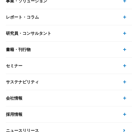
事業・ソリューション
レポート・コラム
事業・ソリューション トップ
研究員・コンサルタント
レポート・コラム トップ
リサーチ
書籍・刊行物
研究員・コンサルタント トップ
最新のレポート・コラム
コンサルティング
セミナー
書籍・刊行物 トップ
研究員
ピックアップ
システム
サステナビリティ
セミナー トップ
書籍
コンサルタント
経済分析
事例紹介
会社情報
サステナビリティの取り組み
現在受付中のセミナー・イベント
刊行物
金融資本市場分析
大和総研の強み
採用情報
会社情報 トップ
次世代社会への貢献
大和スペシャリストレポート（動画配信）
雑誌掲載・新聞寄稿
政策分析
ニュースリリース
先端テクノロジーに基づく新たな価値の創出
採用情報 トップ