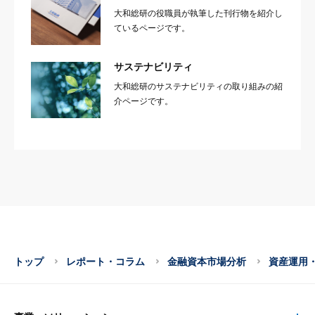
大和総研の役職員が執筆した刊行物を紹介し
ているページです。
サステナビリティ
大和総研のサステナビリティの取り組みの紹
介ページです。
トップ
レポート・コラム
金融資本市場分析
資産運用