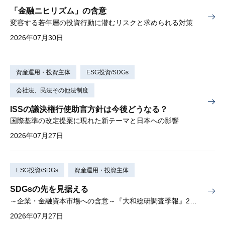
「金融ニヒリズム」の含意
変容する若年層の投資行動に潜むリスクと求められる対策
2026年07月30日
資産運用・投資主体
ESG投資/SDGs
会社法、民法その他法制度
ISSの議決権行使助言方針は今後どうなる？
国際基準の改定提案に現れた新テーマと日本への影響
2026年07月27日
ESG投資/SDGs
資産運用・投資主体
SDGsの先を見据える
～企業・金融資本市場への含意～『大和総研調査季報』2026年夏季号（Vol.63）掲載
2026年07月27日