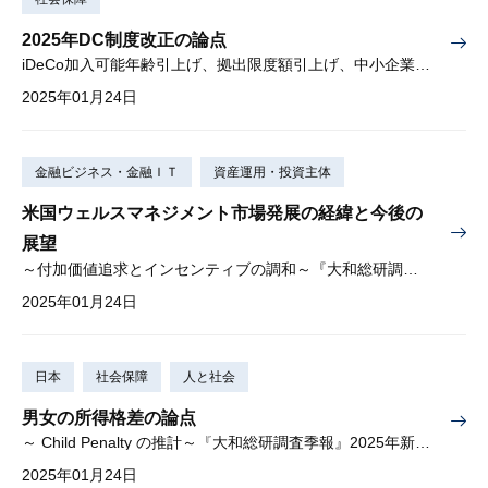
2025年DC制度改正の論点
iDeCo加入可能年齢引上げ、拠出限度額引上げ、中小企業向けDC整備
2025年01月24日
金融ビジネス・金融ＩＴ
資産運用・投資主体
米国ウェルスマネジメント市場発展の経緯と今後の
展望
～付加価値追求とインセンティブの調和～『大和総研調査季報』2025年新春号（Vol.57）掲載
2025年01月24日
日本
社会保障
人と社会
男女の所得格差の論点
～ Child Penalty の推計～『大和総研調査季報』2025年新春号（Vol.57）掲載
2025年01月24日