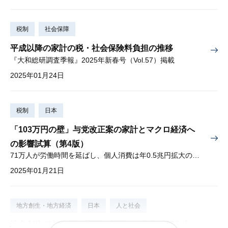
税制
社会保障
平成以降の家計の税・社会保険料負担の推移
『大和総研調査季報』2025年新春号（Vol.57）掲載
2025年01月24日
税制
日本
「103万円の壁」与党改正案の家計とマクロ経済へ
の影響試算（第4版）
71万人が労働時間を延ばし、個人消費は年0.5兆円拡大の見込み
2025年01月21日
地方創生・地方経済
日本
人と社会
地方創生10年 職種構成に着眼した東京一極集中の