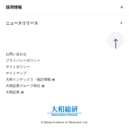
金融資本市場分析
大和総研の強み
採用情報
会社情報 トップ
次世代社会への貢献
大和スペシャリストレポート（動画配信）
雑誌掲載・新聞寄稿
政策分析
ニュースリリース
先端テクノロジーに基づく新たな価値の創出
採用情報 トップ
会社概要・役員一覧
環境指針
法律・制度
大和総研の品質向上への取り組み
新卒採用
ご挨拶
人権方針
お問い合わせ
金融経済教育等
プライバシーポリシー
経験者採用
大和総研の歩み
マルチステークホルダー方針
サイトポリシー
サイトマップ
テクノロジーレポート
大和インデックス・統計情報
グループ会社
パートナーシップ構築宣言
大和証券グループ本社
大和証券
コラム
拠点のご案内
大和インデックス・統計情報
© Daiwa Institute of Research Ltd.