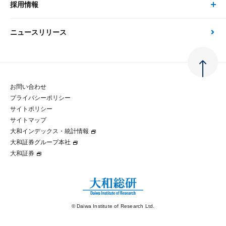
大和総研の強み
採用情報
会社情報 トップ
次世代社会への貢献
大和スペシャリストレポート（動画配信）
雑誌掲載・新聞寄稿
政策分析
ニュースリリース
先端テクノロジーに基づく新たな価値の創出
採用情報 トップ
会社概要・役員一覧
環境指針
法律・制度
大和総研の品質向上への取り組み
新卒採用
ご挨拶
人権方針
お問い合わせ
金融経済教育等
プライバシーポリシー
経験者採用
大和総研の歩み
マルチステークホルダー方針
サイトポリシー
サイトマップ
テクノロジーレポート
大和インデックス・統計情報
グループ会社
パートナーシップ構築宣言
大和証券グループ本社
大和証券
コラム
拠点のご案内
大和インデックス・統計情報
© Daiwa Institute of Research Ltd.