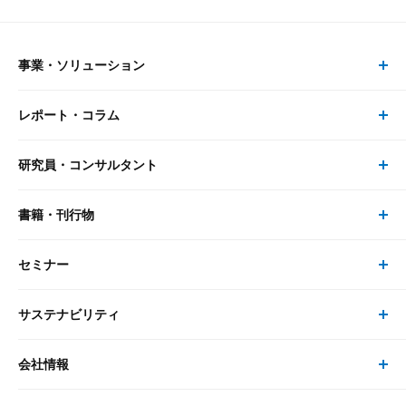
事業・ソリューション
レポート・コラム
事業・ソリューション トップ
研究員・コンサルタント
レポート・コラム トップ
リサーチ
書籍・刊行物
研究員・コンサルタント トップ
最新のレポート・コラム
コンサルティング
セミナー
書籍・刊行物 トップ
研究員
ピックアップ
システム
サステナビリティ
セミナー トップ
書籍
コンサルタント
経済分析
事例紹介
会社情報
サステナビリティの取り組み
現在受付中のセミナー・イベント
刊行物
金融資本市場分析