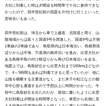
大社に到着した時は夕闇迫る時間帯で十分に参拝できな
かったので、四半世紀前の宿題を片付けに行くといった
意味合いもあった。
四半世紀前は、埼玉から車で上越道、北陸道と周り、山
陰地域からは延々と国道9号を西進した。国道9号は片側
1車線の2車線であり、鳥取県内は日本海沿い、島根県境
辺りからは中海、宍道湖の南岸沿いを進み、出雲大社が
ある島根半島の付け根辺りから再び日本海沿いを走る。
地図上では、鳥取砂丘から出雲大社まで160kmほどなの
で、4～5時間もあれば到着できると思っていたが、他に
山陰を横断する主要道がなく、また米子や松江などの都
市中心部も通過するので予想以上に時間がかかった。午
前中に鳥取砂丘を出たのだが、冒頭に書いたように出雲
大社到着は夕闇迫る時間帯となった。車窓から右側に見
える中海や宍道湖が延々と続くように感じた記憶があ