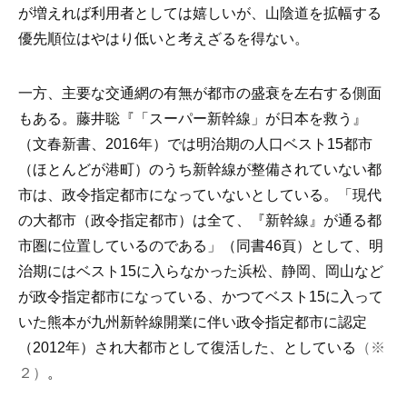
が増えれば利用者としては嬉しいが、山陰道を拡幅する
優先順位はやはり低いと考えざるを得ない。
一方、主要な交通網の有無が都市の盛衰を左右する側面
もある。藤井聡『「スーパー新幹線」が日本を救う』
（文春新書、2016年）では明治期の人口ベスト15都市
（ほとんどが港町）のうち新幹線が整備されていない都
市は、政令指定都市になっていないとしている。「現代
の大都市（政令指定都市）は全て、『新幹線』が通る都
市圏に位置しているのである」（同書46頁）として、明
治期にはベスト15に入らなかった浜松、静岡、岡山など
が政令指定都市になっている、かつてベスト15に入って
いた熊本が九州新幹線開業に伴い政令指定都市に認定
（2012年）され大都市として復活した、としている
（※
２）
。