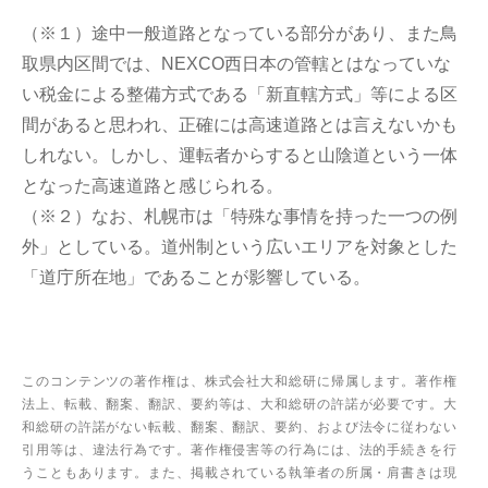
（※１）途中一般道路となっている部分があり、また鳥
取県内区間では、NEXCO西日本の管轄とはなっていな
い税金による整備方式である「新直轄方式」等による区
間があると思われ、正確には高速道路とは言えないかも
しれない。しかし、運転者からすると山陰道という一体
となった高速道路と感じられる。
（※２）なお、札幌市は「特殊な事情を持った一つの例
外」としている。道州制という広いエリアを対象とした
「道庁所在地」であることが影響している。
このコンテンツの著作権は、株式会社大和総研に帰属します。著作権
法上、転載、翻案、翻訳、要約等は、大和総研の許諾が必要です。大
和総研の許諾がない転載、翻案、翻訳、要約、および法令に従わない
引用等は、違法行為です。著作権侵害等の行為には、法的手続きを行
うこともあります。また、掲載されている執筆者の所属・肩書きは現