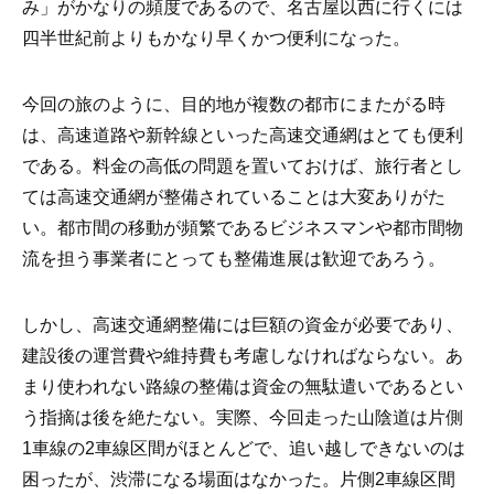
み」がかなりの頻度であるので、名古屋以西に行くには
四半世紀前よりもかなり早くかつ便利になった。
今回の旅のように、目的地が複数の都市にまたがる時
は、高速道路や新幹線といった高速交通網はとても便利
である。料金の高低の問題を置いておけば、旅行者とし
ては高速交通網が整備されていることは大変ありがた
い。都市間の移動が頻繁であるビジネスマンや都市間物
流を担う事業者にとっても整備進展は歓迎であろう。
しかし、高速交通網整備には巨額の資金が必要であり、
建設後の運営費や維持費も考慮しなければならない。あ
まり使われない路線の整備は資金の無駄遣いであるとい
う指摘は後を絶たない。実際、今回走った山陰道は片側
1車線の2車線区間がほとんどで、追い越しできないのは
困ったが、渋滞になる場面はなかった。片側2車線区間