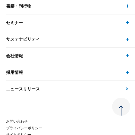
書籍・刊行物
研究員・コンサルタント トップ
最新のレポート・コラム
コンサルティング
セミナー
書籍・刊行物 トップ
研究員
ピックアップ
システム
サステナビリティ
セミナー トップ
書籍
コンサルタント
経済分析
事例紹介
会社情報
サステナビリティの取り組み
現在受付中のセミナー・イベント
刊行物
金融資本市場分析
大和総研の強み
採用情報
会社情報 トップ
次世代社会への貢献
大和スペシャリストレポート（動画配信）
雑誌掲載・新聞寄稿
政策分析
ニュースリリース
先端テクノロジーに基づく新たな価値の創出
採用情報 トップ
会社概要・役員一覧
環境指針
法律・制度
大和総研の品質向上への取り組み
新卒採用
ご挨拶
人権方針
お問い合わせ
金融経済教育等
プライバシーポリシー
経験者採用
大和総研の歩み
マルチステークホルダー方針
サイトポリシー