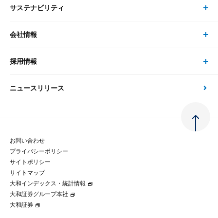
サステナビリティ
セミナー トップ
書籍
コンサルタント
経済分析
事例紹介
会社情報
サステナビリティの取り組み
現在受付中のセミナー・イベント
刊行物
金融資本市場分析
大和総研の強み
採用情報
会社情報 トップ
次世代社会への貢献
大和スペシャリストレポート（動画配信）
雑誌掲載・新聞寄稿
政策分析
ニュースリリース
先端テクノロジーに基づく新たな価値の創出
採用情報 トップ
会社概要・役員一覧
環境指針
法律・制度
大和総研の品質向上への取り組み
新卒採用
ご挨拶
人権方針
お問い合わせ
金融経済教育等
プライバシーポリシー
経験者採用
大和総研の歩み
マルチステークホルダー方針
サイトポリシー
サイトマップ
テクノロジーレポート
大和インデックス・統計情報
グループ会社
パートナーシップ構築宣言
大和証券グループ本社
大和証券
コラム