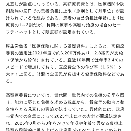
見直しが論点になっている。高額療養費とは、医療機関や調
剤薬局の窓口での患者負担に上限（原則として月単位）が設
けられている仕組みである。患者の自己負担は年齢により医
療費の1～3割だが、長期の療養や高額な治療の場合のセー
フティネットとして限度額が設定されている。
厚生労働省「医療保険に関する基礎資料」によると、高額療
養費の適用は2021年度で約6,200万件あり、2.8兆円が支給
（保険から給付）されている。直近10年間では年率3.4％の
スピードで増加しており、医療費全体の伸び率（1.6％）を
大きく上回る。財源は全国民が負担する健康保険料などであ
る。
高額療養費については、世代間・世代内での負担の公平を図
り、能力に応じた負担を求める観点から、賃金等の動向と整
合性をとる見直しの実施が決まっていた。具体的には、政府
与党内での合意によって2023年末にその方針が閣議決定さ
れ、2025年8月から3年をかけて年収や年齢で異なる負担上
限額を段階的に引き上げる政府案が2024年末にまとめられ