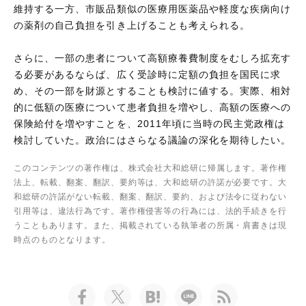
維持する一方、市販品類似の医療用医薬品や軽度な疾病向け
の薬剤の自己負担を引き上げることも考えられる。
さらに、一部の患者について高額療養費制度をむしろ拡充す
る必要があるならば、広く受診時に定額の負担を国民に求
め、その一部を財源とすることも検討に値する。実際、相対
的に低額の医療について患者負担を増やし、高額の医療への
保険給付を増やすことを、2011年頃に当時の民主党政権は
検討していた。政治にはさらなる議論の深化を期待したい。
このコンテンツの著作権は、株式会社大和総研に帰属します。著作権
法上、転載、翻案、翻訳、要約等は、大和総研の許諾が必要です。大
和総研の許諾がない転載、翻案、翻訳、要約、および法令に従わない
引用等は、違法行為です。著作権侵害等の行為には、法的手続きを行
うこともあります。また、掲載されている執筆者の所属・肩書きは現
時点のものとなります。