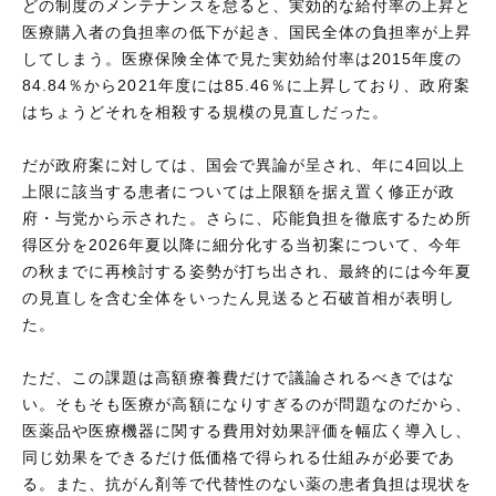
どの制度のメンテナンスを怠ると、実効的な給付率の上昇と
医療購入者の負担率の低下が起き、国民全体の負担率が上昇
してしまう。医療保険全体で見た実効給付率は2015年度の
84.84％から2021年度には85.46％に上昇しており、政府案
はちょうどそれを相殺する規模の見直しだった。
だが政府案に対しては、国会で異論が呈され、年に4回以上
上限に該当する患者については上限額を据え置く修正が政
府・与党から示された。さらに、応能負担を徹底するため所
得区分を2026年夏以降に細分化する当初案について、今年
の秋までに再検討する姿勢が打ち出され、最終的には今年夏
の見直しを含む全体をいったん見送ると石破首相が表明し
た。
ただ、この課題は高額療養費だけで議論されるべきではな
い。そもそも医療が高額になりすぎるのが問題なのだから、
医薬品や医療機器に関する費用対効果評価を幅広く導入し、
同じ効果をできるだけ低価格で得られる仕組みが必要であ
る。また、抗がん剤等で代替性のない薬の患者負担は現状を