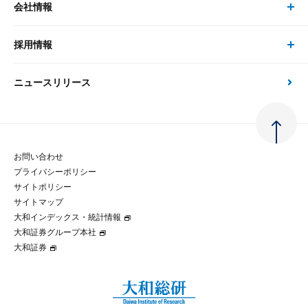
会社情報
サステナビリティの取り組み
現在受付中のセミナー・イベント
刊行物
金融資本市場分析
大和総研の強み
採用情報
会社情報 トップ
次世代社会への貢献
大和スペシャリストレポート（動画配信）
雑誌掲載・新聞寄稿
政策分析
ニュースリリース
先端テクノロジーに基づく新たな価値の創出
採用情報 トップ
会社概要・役員一覧
環境指針
法律・制度
大和総研の品質向上への取り組み
新卒採用
ご挨拶
人権方針
お問い合わせ
金融経済教育等
プライバシーポリシー
経験者採用
大和総研の歩み
マルチステークホルダー方針
サイトポリシー
サイトマップ
テクノロジーレポート
大和インデックス・統計情報
グループ会社
パートナーシップ構築宣言
大和証券グループ本社
大和証券
コラム
拠点のご案内
大和インデックス・統計情報