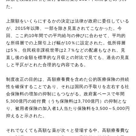
た。
上限額をいくらにするかの決定は法律が政府に委任している
が、2015年以降、一部を除き見直されてこなかった。今
回、ここ約10年間での平均給与の伸びに合わせて、平均的
な所得層での上限引上げ幅が10％に設定された。低所得層
は5％、住民税非課税世帯は2.7％などの配慮もなされ、見
直し後の金額を標準的な月収との対比で見ても、過去の見直
しと平仄がとれた合理的な内容である。
制度改正の目的は、高額療養費を含めた公的医療保険の持続
性を確保することであり、それは国民の手取りを左右する社
会保険料の増加の抑制にもつながる。政府案ベースで年間
5,300億円の給付費（うち保険料は3,700億円）の抑制とな
り、被用者保険の加入者1人当たり保険料を3,500～5,000円
抑えると示された。
それでなくても高額な薬が次々と登場する中、高額療養費な