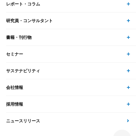
レポート・コラム
事業・ソリューション トップ
研究員・コンサルタント
レポート・コラム トップ
リサーチ
書籍・刊行物
研究員・コンサルタント トップ
最新のレポート・コラム
コンサルティング
セミナー
書籍・刊行物 トップ
研究員
ピックアップ
システム
サステナビリティ
セミナー トップ
書籍
コンサルタント
経済分析
事例紹介
会社情報
サステナビリティの取り組み
現在受付中のセミナー・イベント
刊行物
金融資本市場分析
大和総研の強み
採用情報
会社情報 トップ
次世代社会への貢献
大和スペシャリストレポート（動画配信）
雑誌掲載・新聞寄稿
政策分析
ニュースリリース
先端テクノロジーに基づく新たな価値の創出
採用情報 トップ
会社概要・役員一覧
環境指針