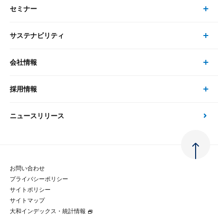
セミナー
書籍・刊行物 トップ
研究員
ピックアップ
システム
サステナビリティ
セミナー トップ
書籍
コンサルタント
経済分析
事例紹介
会社情報
サステナビリティの取り組み
現在受付中のセミナー・イベント
刊行物
金融資本市場分析
大和総研の強み
採用情報
会社情報 トップ
次世代社会への貢献
大和スペシャリストレポート（動画配信）
雑誌掲載・新聞寄稿
政策分析
ニュースリリース
先端テクノロジーに基づく新たな価値の創出
採用情報 トップ
会社概要・役員一覧
環境指針
法律・制度
大和総研の品質向上への取り組み
新卒採用
ご挨拶
人権方針
お問い合わせ
金融経済教育等
プライバシーポリシー
経験者採用
大和総研の歩み
マルチステークホルダー方針
サイトポリシー
サイトマップ
テクノロジーレポート
大和インデックス・統計情報
グループ会社