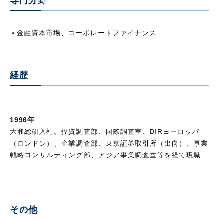
専門分野
その他
金融資本市場、コーポレートファイナンス
執筆レポート・コラム
経歴
1996年
大和総研入社。投資調査部、国際調査室、DIRヨーロッパ
（ロンドン）、企業調査部、東京証券取引所（出向）、事業
戦略コンサルティング部、アジア事業調査室等を経て現職
その他