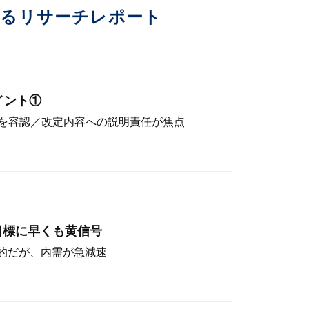
いるリサーチレポート
イント①
を容認／改定内容への説明責任が焦点
目標に早くも黄信号
定的だが、内需が急減速