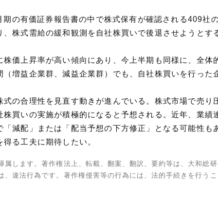
月期の有価証券報告書の中で株式保有が確認される409社の
り、株式需給の緩和観測を自社株買いで後退させようとす
に株価上昇率が高い傾向にあり、今上半期も同様に、全体
間（増益企業群、減益企業群）でも、自社株買いを行った
株式の合理性を見直す動きが進んでいる。株式市場で売り
社株買いの実施が積極的になると予想される。近年、業績
で「減配」または「配当予想の下方修正」となる可能性も
を得る工夫に期待したい。
帰属します。著作権法上、転載、翻案、翻訳、要約等は、大和総研
は、違法行為です。著作権侵害等の行為には、法的手続きを行うこ