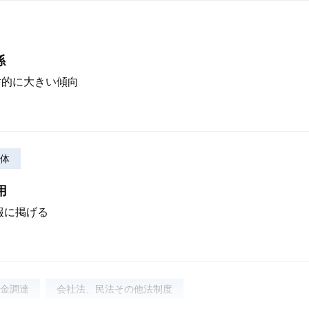
係
対的に大きい傾向
体
用
報に掲げる
金調達
会社法、民法その他法制度