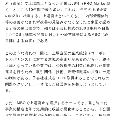
所（東証）で上場廃止となった企業は88社（PRO Market除
く）と、この10年間で最も多い。これは、年初の上場企業
の約2％に相当する。上場廃止といっても、「内部管理体制
等の改善がなされず改善の見込みがなくなったと東証が認め
る」等の例は僅少で、殆どは子会社株式の100％取得を目指
したTOB（株式公開買い付け）や経営陣等によるMBO（経
営陣による買収）である。
このような流れの一因に、上場企業の企業統治（コーポレー
トガバナンス）に対する意識の高まりがあるのだろう。親子
上場となっている企業では、少数株主の利益に配慮した事業
運営を行うため、取引関係、技術、販売情報等の共有に一定
の制約がある。子会社株式を100％取得することでこれらの
問題をクリアし、一体化した経営体制を整えようとしてい
る。
また、MBOで上場廃止を選択するケースでは、差し迫った
事業の構造改革で短期的に収益が悪化することから、非公開
化で迅速な意思決定等を図る例が多い。これに加え、長期的