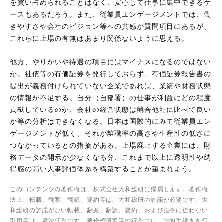
を買い占められることはなく、安心して仕事に集中できるケ
ースもあるだろう。また、従業員エンゲージメントでは、働
きやすさや会社のビジョン等への共感が質問項目にあるが、
これらに上場の有無はあまり関係ないように思える。
他方、やりがいや待遇の項目にはマイナスになるのではない
か。社債等の有価証券を発行しておらず、有価証券報告書の
提出が義務付けられていない企業であれば、業績や財務状態
の情報が不足する。自分（自部署）の仕事が利益にどの程度
貢献しているのか、会社の経営状態は競合他社に比べて良い
か等の分析はできなくなる。日本は国際的にみて従業員エン
ゲージメントが低く、それが離職率の高さや生産性の低さに
つながっているとの指摘がある。上場廃止する企業には、財
務データの開示が少なくなる分、これまで以上に透明性や納
得感の高い人事評価体系を構築することが望まれよう。
このコンテンツの著作権は、株式会社大和総研に帰属します。著作権
法上、転載、翻案、翻訳、要約等は、大和総研の許諾が必要です。大
和総研の許諾がない転載、翻案、翻訳、要約、および法令に従わない
引用等は、違法行為です。著作権侵害等の行為には、法的手続きを行