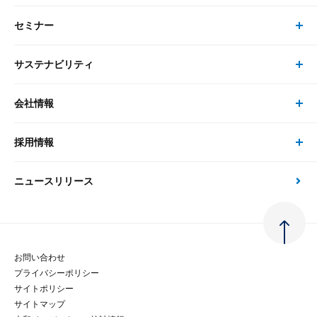
コンサルティング
セミナー
書籍・刊行物 トップ
研究員
ピックアップ
システム
サステナビリティ
セミナー トップ
書籍
コンサルタント
経済分析
事例紹介
会社情報
サステナビリティの取り組み
現在受付中のセミナー・イベント
刊行物
金融資本市場分析
大和総研の強み
採用情報
会社情報 トップ
次世代社会への貢献
大和スペシャリストレポート（動画配信）
雑誌掲載・新聞寄稿
政策分析
ニュースリリース
先端テクノロジーに基づく新たな価値の創出
採用情報 トップ
会社概要・役員一覧
環境指針
法律・制度
大和総研の品質向上への取り組み
新卒採用
ご挨拶
人権方針
お問い合わせ
金融経済教育等
プライバシーポリシー
経験者採用
大和総研の歩み
マルチステークホルダー方針
サイトポリシー
サイトマップ
テクノロジーレポート