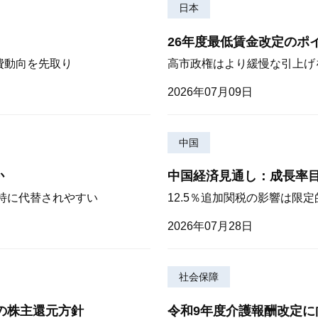
日本
26年度最低賃金改定のポ
費動向を先取り
高市政権はより緩慢な引上げ
2026年07月09日
中国
か
中国経済見通し：成長率
が特に代替されやすい
12.5％追加関税の影響は限
2026年07月28日
社会保障
期の株主還元方針
令和9年度介護報酬改定に