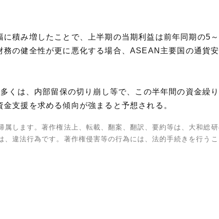
幅に積み増したことで、上半期の当期利益は前年同期の5～
財務の健全性が更に悪化する場合、ASEAN主要国の通貨
業の多くは、内部留保の切り崩し等で、この半年間の資金繰
資金支援を求める傾向が強まると予想される。
帰属します。著作権法上、転載、翻案、翻訳、要約等は、大和総研
は、違法行為です。著作権侵害等の行為には、法的手続きを行うこ