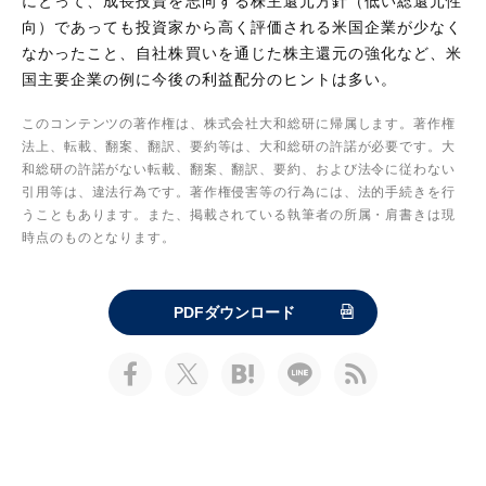
にとって、成長投資を志向する株主還元方針（低い総還元性
向）であっても投資家から高く評価される米国企業が少なく
なかったこと、自社株買いを通じた株主還元の強化など、米
国主要企業の例に今後の利益配分のヒントは多い。
このコンテンツの著作権は、株式会社大和総研に帰属します。著作権
法上、転載、翻案、翻訳、要約等は、大和総研の許諾が必要です。大
和総研の許諾がない転載、翻案、翻訳、要約、および法令に従わない
引用等は、違法行為です。著作権侵害等の行為には、法的手続きを行
うこともあります。また、掲載されている執筆者の所属・肩書きは現
時点のものとなります。
PDFダウンロード