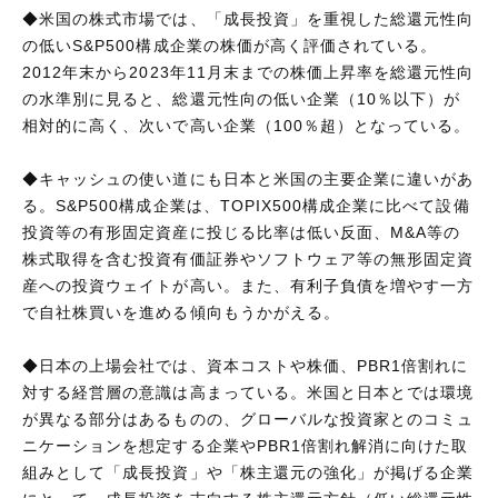
◆米国の株式市場では、「成長投資」を重視した総還元性向
の低いS&P500構成企業の株価が高く評価されている。
2012年末から2023年11月末までの株価上昇率を総還元性向
の水準別に見ると、総還元性向の低い企業（10％以下）が
相対的に高く、次いで高い企業（100％超）となっている。
◆キャッシュの使い道にも日本と米国の主要企業に違いがあ
る。S&P500構成企業は、TOPIX500構成企業に比べて設備
投資等の有形固定資産に投じる比率は低い反面、M&A等の
株式取得を含む投資有価証券やソフトウェア等の無形固定資
産への投資ウェイトが高い。また、有利子負債を増やす一方
で自社株買いを進める傾向もうかがえる。
◆日本の上場会社では、資本コストや株価、PBR1倍割れに
対する経営層の意識は高まっている。米国と日本とでは環境
が異なる部分はあるものの、グローバルな投資家とのコミュ
ニケーションを想定する企業やPBR1倍割れ解消に向けた取
組みとして「成長投資」や「株主還元の強化」が掲げる企業