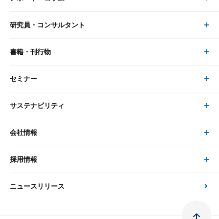
研究員・コンサルタント
レポート・コラム トップ
リサーチ
書籍・刊行物
研究員・コンサルタント トップ
最新のレポート・コラム
コンサルティング
セミナー
書籍・刊行物 トップ
研究員
ピックアップ
システム
サステナビリティ
セミナー トップ
書籍
コンサルタント
経済分析
事例紹介
会社情報
サステナビリティの取り組み
現在受付中のセミナー・イベント
刊行物
金融資本市場分析
大和総研の強み
採用情報
会社情報 トップ
次世代社会への貢献
大和スペシャリストレポート（動画配信）
雑誌掲載・新聞寄稿
政策分析
ニュースリリース
先端テクノロジーに基づく新たな価値の創出
採用情報 トップ
会社概要・役員一覧
環境指針
法律・制度
大和総研の品質向上への取り組み