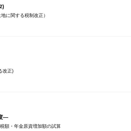
)
土地に関する税制改正）
る改正)
度—
税額・年金原資増加額の試算