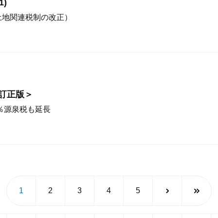
)
土地関連税制の改正）
＜訂正版＞
7％源泉税も延長
1
2
3
4
5