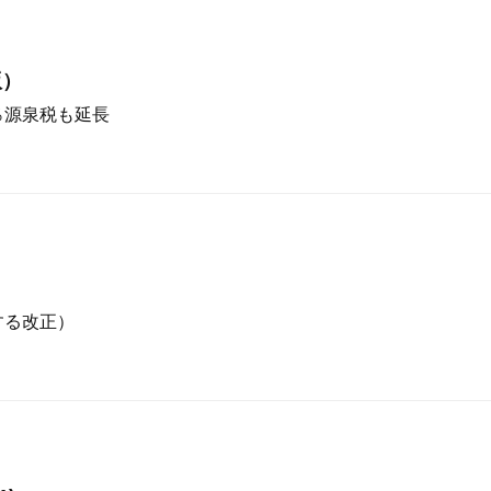
版）
％源泉税も延長
する改正）