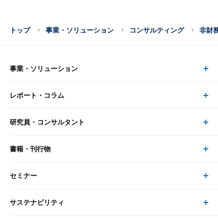
トップ
事業・ソリューション
コンサルティング
非財
事業・ソリューション
レポート・コラム
事業・ソリューション トップ
研究員・コンサルタント
レポート・コラム トップ
リサーチ
書籍・刊行物
研究員・コンサルタント トップ
最新のレポート・コラム
コンサルティング
セミナー
書籍・刊行物 トップ
研究員
ピックアップ
システム
サステナビリティ
セミナー トップ
書籍
コンサルタント
経済分析