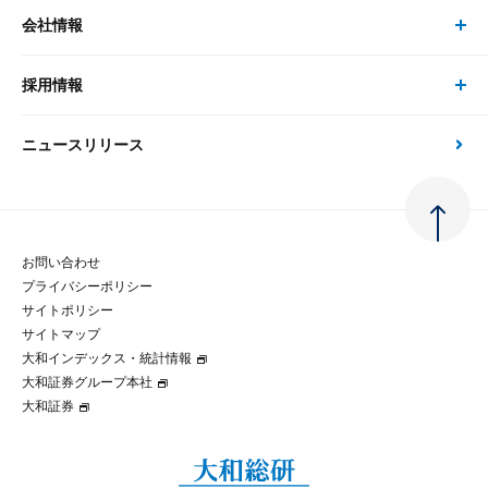
事例紹介
会社情報
サステナビリティの取り組み
現在受付中のセミナー・イベント
刊行物
金融資本市場分析
大和総研の強み
採用情報
会社情報 トップ
次世代社会への貢献
大和スペシャリストレポート（動画配信）
雑誌掲載・新聞寄稿
政策分析
ニュースリリース
先端テクノロジーに基づく新たな価値の創出
採用情報 トップ
会社概要・役員一覧
環境指針
法律・制度
大和総研の品質向上への取り組み
新卒採用
ご挨拶
人権方針
お問い合わせ
金融経済教育等
プライバシーポリシー
経験者採用
大和総研の歩み
マルチステークホルダー方針
サイトポリシー
サイトマップ
テクノロジーレポート
大和インデックス・統計情報
グループ会社
パートナーシップ構築宣言
大和証券グループ本社
大和証券
コラム
拠点のご案内