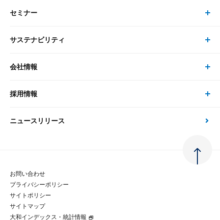
セミナー
書籍・刊行物 トップ
研究員
ピックアップ
システム
サステナビリティ
セミナー トップ
書籍
コンサルタント
経済分析
事例紹介
会社情報
サステナビリティの取り組み
現在受付中のセミナー・イベント
刊行物
金融資本市場分析
大和総研の強み
採用情報
会社情報 トップ
次世代社会への貢献
大和スペシャリストレポート（動画配信）
雑誌掲載・新聞寄稿
政策分析
ニュースリリース
先端テクノロジーに基づく新たな価値の創出
採用情報 トップ
会社概要・役員一覧
環境指針
法律・制度
大和総研の品質向上への取り組み
新卒採用
ご挨拶
人権方針
お問い合わせ
金融経済教育等
プライバシーポリシー
経験者採用
大和総研の歩み
マルチステークホルダー方針
サイトポリシー
サイトマップ
テクノロジーレポート
大和インデックス・統計情報