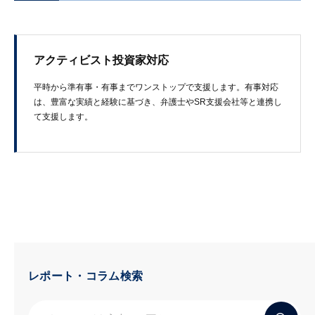
アクティビスト投資家対応
平時から​準有事・​有事まで​ワンストップで​支援します。​有事対応
は、​豊富な​実績と​経験に​基づき、​弁護士や​SR支援会社等と​連携し
て​支援します。
レポート・コラム検索