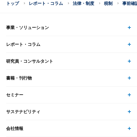
トップ
レポート・コラム
法律・制度
税制
事前確
事業・ソリューション
レポート・コラム
事業・ソリューション トップ
研究員・コンサルタント
レポート・コラム トップ
リサーチ
書籍・刊行物
研究員・コンサルタント トップ
最新のレポート・コラム
コンサルティング
セミナー
書籍・刊行物 トップ
研究員
ピックアップ
システム
サステナビリティ
セミナー トップ
書籍
コンサルタント
経済分析
事例紹介
会社情報
サステナビリティの取り組み
現在受付中のセミナー・イベント
刊行物