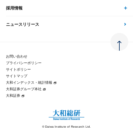
金融資本市場分析
大和総研の強み
採用情報
会社情報 トップ
次世代社会への貢献
大和スペシャリストレポート（動画配信）
雑誌掲載・新聞寄稿
政策分析
ニュースリリース
先端テクノロジーに基づく新たな価値の創出
採用情報 トップ
会社概要・役員一覧
環境指針
法律・制度
大和総研の品質向上への取り組み
新卒採用
ご挨拶
人権方針
お問い合わせ
金融経済教育等
プライバシーポリシー
経験者採用
大和総研の歩み
マルチステークホルダー方針
サイトポリシー
サイトマップ
テクノロジーレポート
大和インデックス・統計情報
グループ会社
パートナーシップ構築宣言
大和証券グループ本社
大和証券
コラム
拠点のご案内
大和インデックス・統計情報
© Daiwa Institute of Research Ltd.