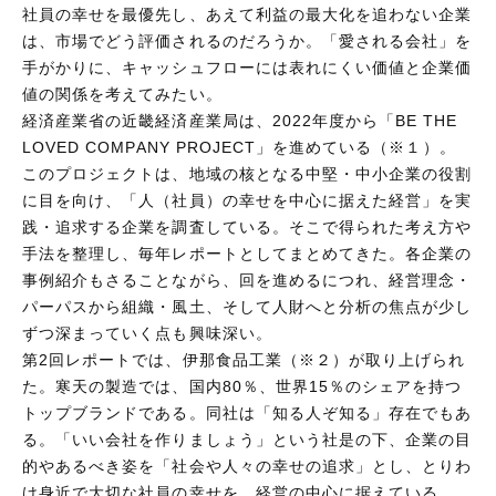
社員の幸せを最優先し、あえて利益の最大化を追わない企業
は、市場でどう評価されるのだろうか。「愛される会社」を
手がかりに、キャッシュフローには表れにくい価値と企業価
値の関係を考えてみたい。
経済産業省の近畿経済産業局は、2022年度から「BE THE
LOVED COMPANY PROJECT」を進めている（※１）。
このプロジェクトは、地域の核となる中堅・中小企業の役割
に目を向け、「人（社員）の幸せを中心に据えた経営」を実
践・追求する企業を調査している。そこで得られた考え方や
手法を整理し、毎年レポートとしてまとめてきた。各企業の
事例紹介もさることながら、回を進めるにつれ、経営理念・
パーパスから組織・風土、そして人財へと分析の焦点が少し
ずつ深まっていく点も興味深い。
第2回レポートでは、伊那食品工業（※２）が取り上げられ
た。寒天の製造では、国内80％、世界15％のシェアを持つ
トップブランドである。同社は「知る人ぞ知る」存在でもあ
る。「いい会社を作りましょう」という社是の下、企業の目
的やあるべき姿を「社会や人々の幸せの追求」とし、とりわ
け身近で大切な社員の幸せを、経営の中心に据えている。