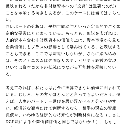
反映される（だから非財務資本への “投資” は重要なのだ）
ことを示唆する向きもあるが、このケースには当てはまらな
い。
同レポートの分析は、平均年間給与といった定量的でごく限
定的な要素にとどまっている。もっとも、仮説を広げれば、
人的資本を含む非財務資本の価値向上は、資本市場から見た
企業価値にもプラスの影響として滲み出てくる、と表現する
こともできる。ここでは深追いしないが、さらに踏み込め
ば、そのメカニズムは強固なサステナビリティ経営の実現、
ひいては資本コストの低減につながる可能性を示唆してい
る。
考えてみれば、私たちはお金に換算できない価値に囲まれて
いる。むしろ、その方がほとんどと言ってもよいだろう。例
えば、人生のパートナー選びを思い浮かべると分かりやす
い。経済的な観点だけで判断するなら、相手の現在の資産・
負債や、いわゆる経済的な将来性が判断材料になる（まさに
DCF法による企業価値評価と同じではないか！）。しかし