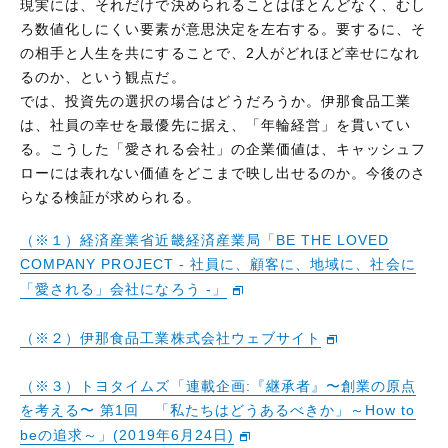
現実には、それだけで決められることはほとんどなく、むし
ろ数値化しにくい要素が意思決定を左右する。要するに、そ
の相手と人生を共にすることで、2人がどれほど幸せになれ
るのか、という観点だ。
では、投資先の選択の場合はどうだろうか。伊那食品工業
は、社員の幸せを最優先に据え、「年輪経営」を貫いてい
る。こうした「愛される会社」の企業価値は、キャッシュフ
ローには表れない価値をどこまで映し出せるのか。今後のさ
らなる検証が求められる。
（※１）経済産業省近畿経済産業局「BE THE LOVED
COMPANY PROJECT - 社員に、顧客に、地域に、社会に
「愛される」会社になろう -」
（※２）伊那食品工業株式会社ウェブサイト
（※３）トヨタイムズ「連載企画:『継承者』〜創業の原点
を考える〜 第1回 「私たちはどうあるべきか」～How to
beの追求～」(2019年6月24日)