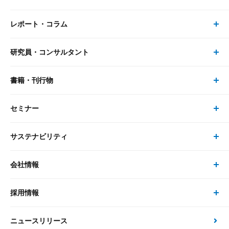
レポート・コラム
事業・ソリューション トップ
研究員・コンサルタント
レポート・コラム トップ
リサーチ
書籍・刊行物
研究員・コンサルタント トップ
最新のレポート・コラム
コンサルティング
セミナー
書籍・刊行物 トップ
研究員
ピックアップ
システム
サステナビリティ
セミナー トップ
書籍
コンサルタント
経済分析
事例紹介
会社情報
サステナビリティの取り組み
現在受付中のセミナー・イベント
刊行物
金融資本市場分析
大和総研の強み
採用情報
会社情報 トップ
次世代社会への貢献
大和スペシャリストレポート（動画配信）
雑誌掲載・新聞寄稿
政策分析
ニュースリリース
先端テクノロジーに基づく新たな価値の創出
採用情報 トップ
会社概要・役員一覧