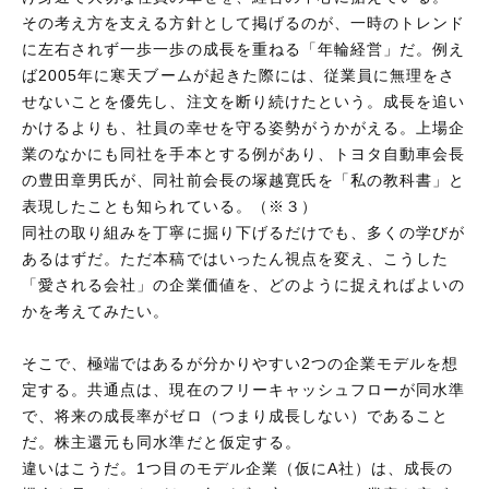
その考え方を支える方針として掲げるのが、一時のトレンド
に左右されず一歩一歩の成長を重ねる「年輪経営」だ。例え
ば2005年に寒天ブームが起きた際には、従業員に無理をさ
せないことを優先し、注文を断り続けたという。成長を追い
かけるよりも、社員の幸せを守る姿勢がうかがえる。上場企
業のなかにも同社を手本とする例があり、トヨタ自動車会長
の豊田章男氏が、同社前会長の塚越寛氏を「私の教科書」と
表現したことも知られている。（※３）
同社の取り組みを丁寧に掘り下げるだけでも、多くの学びが
あるはずだ。ただ本稿ではいったん視点を変え、こうした
「愛される会社」の企業価値を、どのように捉えればよいの
かを考えてみたい。
そこで、極端ではあるが分かりやすい2つの企業モデルを想
定する。共通点は、現在のフリーキャッシュフローが同水準
で、将来の成長率がゼロ（つまり成長しない）であること
だ。株主還元も同水準だと仮定する。
違いはこうだ。1つ目のモデル企業（仮にA社）は、成長の