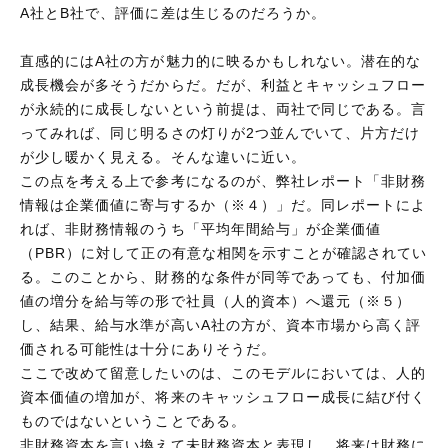
A社とB社で、評価に差は生じるのだろうか。
直感的にはA社の方が魅力的に映るかもしれない。潜在的な
成長機会が多そうだからだ。だが、利益とキャッシュフロー
が永続的に成長しないという前提は、両社で同じである。言
ってみれば、同じ明るさの灯りが2つ並んでいて、片方だけ
が少し暖かく見える。そんな違いに近い。
この点を考える上で参考になるのが、弊社レポート「非財務
情報は企業価値に寄与するか（※４）」だ。同レポートによ
れば、非財務情報のうち「平均年間給与」が企業価値
（PBR）に対して正の有意な相関を示すことが確認されてい
る。このことから、財務的な条件が同等であっても、付加価
値の増分を給与等の形で社員（人的資本）へ還元（※５）
し、結果、給与水準が高いA社の方が、資本市場から高く評
価される可能性は十分にありそうだ。
ここで改めて留意したいのは、このモデルにおいては、人的
資本価値の増加が、将来のキャッシュフロー成長に結び付く
ものではないということである。
非財務資本を言い換えて未財務資本と表現し、将来は財務に