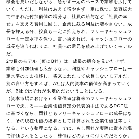
機会を見いだしながら、急がず一定のペースで業容を広げて
いく。ただし、利益はあえて増やさず一定に保つ。業容拡大
で生まれた付加価値の増分は、社員の給与など「社員の幸
せ」を支える費用に回し、企業に残る利益は増やさない。成
長を抑える分、投資も一定に抑えられ、フリーキャッシュフ
ローも一定水準を保つ。言い換えれば、キャッシュフローの
成長を追う代わりに、社員への還元を積み上げていくモデル
だ。
2つ目のモデル（仮にB社）は、成長の機会を見いだせず、
業容も付加価値も広がらない。利益やキャッシュフローは一
定水準のまま推移し、将来にわたって成長しないモデルだ。
別の言い方をすれば、A社は人的資本の価値が高まっていく
が、B社ではそれが限定的だということになる。
（資本市場における）企業価値は将来のフリーキャッシュフ
ローで決まる——企業価値算定の代表的手法であるDCF法
に基づくなら、両社ともフリーキャッシュフローの成長はな
く、その現在価値の総和として計算される企業価値は等しく
なる、という整理になる。では、もし両社が実際に資本市場
で評価されるとしたら、株価はどのように付くのだろうか。