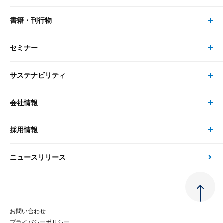
書籍・刊行物
研究員・コンサルタント トップ
最新のレポート・コラム
コンサルティング
セミナー
書籍・刊行物 トップ
研究員
ピックアップ
システム
サステナビリティ
セミナー トップ
書籍
コンサルタント
経済分析
事例紹介
会社情報
サステナビリティの取り組み
現在受付中のセミナー・イベント
刊行物
金融資本市場分析
大和総研の強み
採用情報
会社情報 トップ
次世代社会への貢献
大和スペシャリストレポート（動画配信）
雑誌掲載・新聞寄稿
政策分析
ニュースリリース
先端テクノロジーに基づく新たな価値の創出
採用情報 トップ
会社概要・役員一覧
環境指針
法律・制度
大和総研の品質向上への取り組み
新卒採用
ご挨拶
人権方針
お問い合わせ
金融経済教育等
プライバシーポリシー