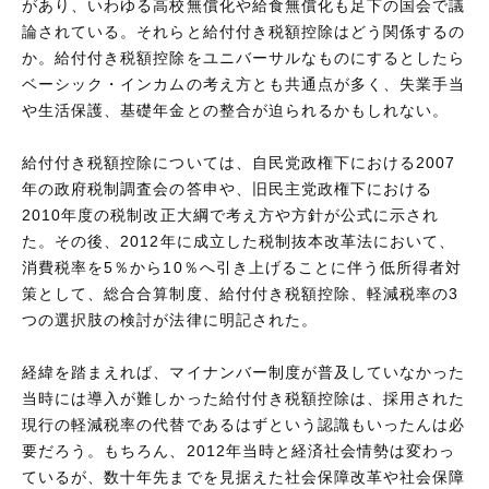
があり、いわゆる高校無償化や給食無償化も足下の国会で議
論されている。それらと給付付き税額控除はどう関係するの
か。給付付き税額控除をユニバーサルなものにするとしたら
ベーシック・インカムの考え方とも共通点が多く、失業手当
や生活保護、基礎年金との整合が迫られるかもしれない。
給付付き税額控除については、自民党政権下における2007
年の政府税制調査会の答申や、旧民主党政権下における
2010年度の税制改正大綱で考え方や方針が公式に示され
た。その後、2012年に成立した税制抜本改革法において、
消費税率を5％から10％へ引き上げることに伴う低所得者対
策として、総合合算制度、給付付き税額控除、軽減税率の3
つの選択肢の検討が法律に明記された。
経緯を踏まえれば、マイナンバー制度が普及していなかった
当時には導入が難しかった給付付き税額控除は、採用された
現行の軽減税率の代替であるはずという認識もいったんは必
要だろう。もちろん、2012年当時と経済社会情勢は変わっ
ているが、数十年先までを見据えた社会保障改革や社会保障