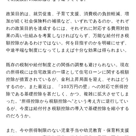
政策目的は、就労促進、子育て支援、消費税の負担軽減、増
加が続く社会保険料の補填など、いずれであるのか。それぞ
れの政策目的を達成するには、それぞれに対応する費用対効
果の高い仕組みを考案しなければならず、万能な給付付き税
額控除があるわけではない。何を目指すのかを明確にせず、
中途半端な制度になってしまえば十分な効果は得られまい。
既存の税制や給付制度との関係の調整も避けられない。現在
の所得税には住宅政策の一環として住宅ローンに関する税額
控除が措置されているが、金利上昇局面を迎え、それはどう
するのか。また最近は、「103万円の壁」への対応で所得控
除である基礎控除を甚だしく、かつ、複雑に拡大させてしま
った。“所得控除から税額控除へ”という考え方に逆行してい
るが、今度は給付付き税額控除の導入で基礎控除を縮小する
のだろうか。
また、今や所得制限のない児童手当や幼児教育・保育料支援