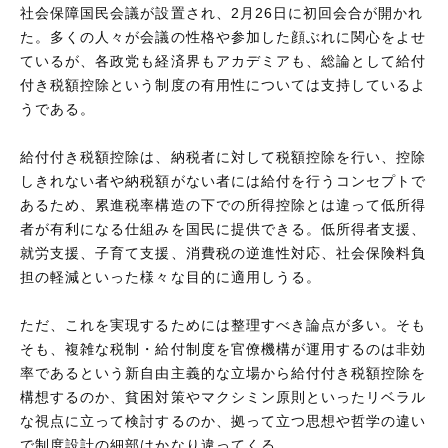
社会保障国民会議が設置され、2月26日に初回会合が開かれ
た。多くの人々が会議の性格や参加した顔ぶれに関心をよせ
ているが、各政党も経済界もアカデミアも、総論として給付
付き税額控除という制度の有用性については支持しているよ
うである。
給付付き税額控除は、納税者に対して税額控除を行い、控除
しきれない者や納税額がない者には給付を行うコンセプトで
あるため、累進税率構造の下での所得控除とは違って低所得
者が有利になる仕組みを国民に提供できる。低所得者支援、
就労支援、子育て支援、消費税の逆進性対応、社会保険料負
担の軽減といった様々な目的に適用しうる。
ただ、これを実現するためには整理すべき論点が多い。そも
そも、複雑な税制・給付制度を官僚機構が運用するのは非効
率であるという新自由主義的な立場から給付付き税額控除を
構想するのか、貧困対策やマクシミン原則といったリベラル
な視点に立って検討するのか、拠って立つ思想や哲学の違い
で制度設計の細部はかなり違ってくる。