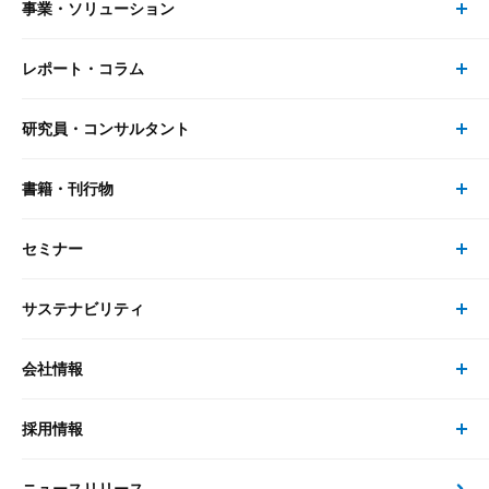
事業・ソリューション
レポート・コラム
事業・ソリューション トップ
研究員・コンサルタント
レポート・コラム トップ
リサーチ
書籍・刊行物
研究員・コンサルタント トップ
最新のレポート・コラム
コンサルティング
セミナー
書籍・刊行物 トップ
研究員
ピックアップ
システム
サステナビリティ
セミナー トップ
書籍
コンサルタント
経済分析
事例紹介
会社情報
サステナビリティの取り組み
現在受付中のセミナー・イベント
刊行物
金融資本市場分析
大和総研の強み
採用情報
会社情報 トップ
次世代社会への貢献
大和スペシャリストレポート（動画配信）
雑誌掲載・新聞寄稿
政策分析