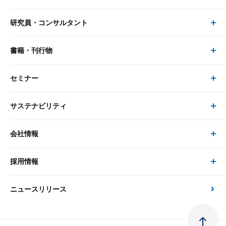
研究員・コンサルタント
レポート・コラム トップ
リサーチ
書籍・刊行物
研究員・コンサルタント トップ
最新のレポート・コラム
コンサルティング
セミナー
書籍・刊行物 トップ
研究員
ピックアップ
システム
サステナビリティ
セミナー トップ
書籍
コンサルタント
経済分析
事例紹介
会社情報
サステナビリティの取り組み
現在受付中のセミナー・イベント
刊行物
金融資本市場分析
大和総研の強み
採用情報
会社情報 トップ
次世代社会への貢献
大和スペシャリストレポート（動画配信）
雑誌掲載・新聞寄稿
政策分析
ニュースリリース
先端テクノロジーに基づく新たな価値の創出
採用情報 トップ
会社概要・役員一覧
環境指針
法律・制度
大和総研の品質向上への取り組み
新卒採用