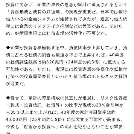
投資に向かい、企業の成長の恩恵が家計に還元されるという
「資産形成と成長の好循環」の実現が重要だ。日本では銀行
借入中心の金融システムが維持されてきたが、過度な借入依
存には企業のリスクテイク抑制などの弊害がある。そのた
め、好循環実現には社債市場の活性化が不可欠だ。
◆企業が投資を積極化する中、負債比率が上昇していき、負
債に占める社債の割合も最適水準まで上昇すれば、40年度
の社債調達残高は約620兆円（24年度の約5倍）に拡大する
可能性がある。ただし、実現には投資家層の多様化や低格付
け債への投資需要喚起といった社債市場のボトルネック解消
が必要だ。
◆併せて、家計の資産構成の見直しが進展し、リスク性資産
（株式・投資信託・社債等）の比率が現状の20％台前半か
ら35％以上まで上がれば、40年度の家計金融資産は約
4,600兆円（25年の約1.9倍）に拡大する可能性が高まる。
今後も「貯蓄から投資へ」の流れを絶やさないことが重要
だ。