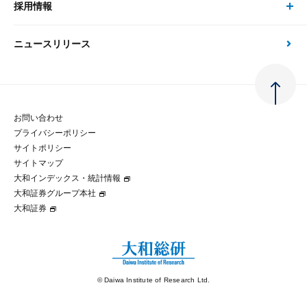
大和総研の強み
採用情報
会社情報 トップ
次世代社会への貢献
大和スペシャリストレポート（動画配信）
雑誌掲載・新聞寄稿
政策分析
ニュースリリース
先端テクノロジーに基づく新たな価値の創出
採用情報 トップ
会社概要・役員一覧
環境指針
法律・制度
大和総研の品質向上への取り組み
新卒採用
ご挨拶
人権方針
お問い合わせ
金融経済教育等
プライバシーポリシー
経験者採用
大和総研の歩み
マルチステークホルダー方針
サイトポリシー
サイトマップ
テクノロジーレポート
大和インデックス・統計情報
グループ会社
パートナーシップ構築宣言
大和証券グループ本社
大和証券
コラム
拠点のご案内
大和インデックス・統計情報
© Daiwa Institute of Research Ltd.