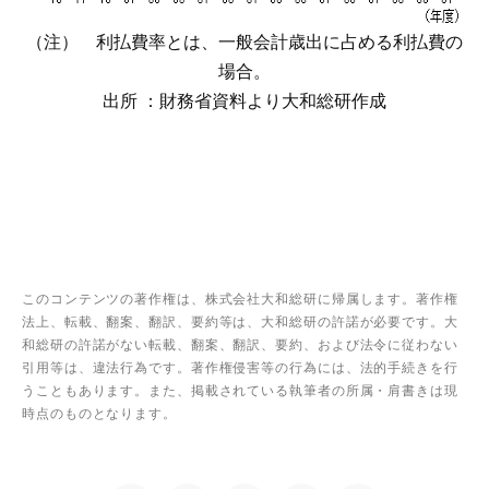
（注） 利払費率とは、一般会計歳出に占める利払費の
場合。
出所 ：財務省資料より大和総研作成
このコンテンツの著作権は、株式会社大和総研に帰属します。著作権
法上、転載、翻案、翻訳、要約等は、大和総研の許諾が必要です。大
和総研の許諾がない転載、翻案、翻訳、要約、および法令に従わない
引用等は、違法行為です。著作権侵害等の行為には、法的手続きを行
うこともあります。また、掲載されている執筆者の所属・肩書きは現
時点のものとなります。