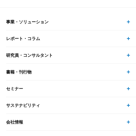
事業・ソリューション
レポート・コラム
事業・ソリューション トップ
研究員・コンサルタント
レポート・コラム トップ
リサーチ
書籍・刊行物
研究員・コンサルタント トップ
最新のレポート・コラム
コンサルティング
セミナー
書籍・刊行物 トップ
研究員
ピックアップ
システム
サステナビリティ
セミナー トップ
書籍
コンサルタント
経済分析
事例紹介
会社情報
サステナビリティの取り組み
現在受付中のセミナー・イベント
刊行物
金融資本市場分析