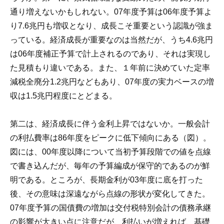
通り増えないかもしれない。07年度予算は06年度予算よ
り7.6兆円も増収となり、成長こそ重要という認識が強ま
っている。経済成長が重要なのは当然だが、うち4.6兆円
は06年度補正予算で計上されるのであり、それは実現し
た見積もり違いである。また、１年前に決めていた定率
減税全廃分1.2兆円などもあり、07年度の実力ベースの増
収は1.5兆円程度にとどまる。
第二は、経済成長に伴う金利上昇ではないか。一般会計
の利払費率は86年度をピークに低下傾向にある（図）。
図には、00年度以降について当初予算段階での値を点線
で書き込んだが、毎年の予算編成が保守的であるのが鮮
明である。ところが、長期金利が03年度に底を打った
後、その意味は深遠ながら点線の形状が変化してきた。
07年度予算の国債費の増加は交付税特別会計の債務承継
の影響が大きい点に注意だが、利払いが増えれば、基礎