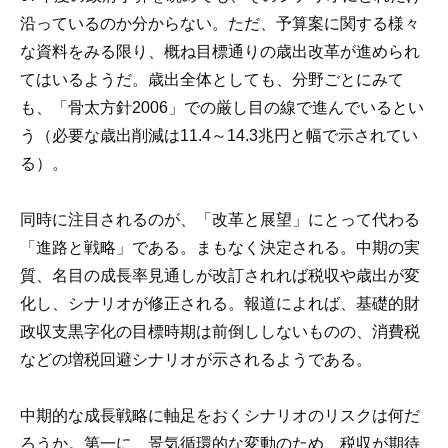
沿っているのか分からない。ただ、予算案に関する様々
な資料をみる限り、概ね目標通りの歳出改革が進められ
てはいるようだ。歳出全体としても、分野ごとにみて
も、「骨太方針2006」での厳し目の線で進んでいるとい
う（必要な歳出削減は11.4～14.3兆円と幅で示されてい
る）。
同時に注目されるのが、「改革と展望」にとって代わる
「進路と戦略」である。まもなく決定される。中期の実
質、名目の成長率見通しが改訂されれば税収や歳出が変
化し、シナリオが修正される。報道によれば、基礎的財
政収支黒字化の目標時期は前倒ししないものの、消費税
などの増税回避シナリオが示されるようである。
中期的な成長戦略に軸足をおくシナリオのリスクは何だ
ろうか。第一に、景気循環的な変動のため、税収が期待