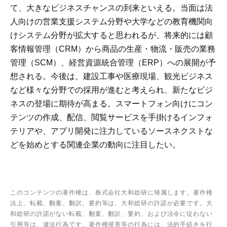
て、大きなビジネスチャンスの到来といえる。当面は法
人向けの営業支援システム分野や大学などの教育機関向
けシステム分野が拡大すると思われるが、将来的には顧
客情報管理（CRM）から商品の生産・物流・販売の業務
管理（SCM）、経営資源統合管理（ERP）への展開が予
想される。今後は、建設工事や医療現場、観光ビジネス
など様々な分野での採用が進むと考えられ、新たなビジ
ネスの登場に期待が高まる。スマートフォン向けにコン
テンツの作成、配信、閲覧サービスを手掛けるインフォ
テリアや、アプリ開発に注力しているソースネクストな
どを始めとする関連企業の動向に注目したい。
このコンテンツの著作権は、株式会社大和総研に帰属します。著作権
法上、転載、翻案、翻訳、要約等は、大和総研の許諾が必要です。大
和総研の許諾がない転載、翻案、翻訳、要約、および法令に従わない
引用等は、違法行為です。著作権侵害等の行為には、法的手続きを行