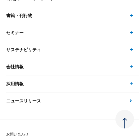
リサーチ
書籍・刊行物
研究員・コンサルタント トップ
最新のレポート・コラム
コンサルティング
セミナー
書籍・刊行物 トップ
研究員
ピックアップ
システム
サステナビリティ
セミナー トップ
書籍
コンサルタント
経済分析
事例紹介
会社情報
サステナビリティの取り組み
現在受付中のセミナー・イベント
刊行物
金融資本市場分析
大和総研の強み
採用情報
会社情報 トップ
次世代社会への貢献
大和スペシャリストレポート（動画配信）
雑誌掲載・新聞寄稿
政策分析
ニュースリリース
先端テクノロジーに基づく新たな価値の創出
採用情報 トップ
会社概要・役員一覧
環境指針
法律・制度
大和総研の品質向上への取り組み
新卒採用
ご挨拶
人権方針
お問い合わせ
金融経済教育等