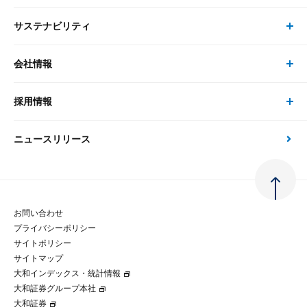
ピックアップ
システム
サステナビリティ
セミナー トップ
書籍
コンサルタント
経済分析
事例紹介
会社情報
サステナビリティの取り組み
現在受付中のセミナー・イベント
刊行物
金融資本市場分析
大和総研の強み
採用情報
会社情報 トップ
次世代社会への貢献
大和スペシャリストレポート（動画配信）
雑誌掲載・新聞寄稿
政策分析
ニュースリリース
先端テクノロジーに基づく新たな価値の創出
採用情報 トップ
会社概要・役員一覧
環境指針
法律・制度
大和総研の品質向上への取り組み
新卒採用
ご挨拶
人権方針
お問い合わせ
金融経済教育等
プライバシーポリシー
経験者採用
大和総研の歩み
マルチステークホルダー方針
サイトポリシー
サイトマップ
テクノロジーレポート
大和インデックス・統計情報
グループ会社
パートナーシップ構築宣言
大和証券グループ本社
大和証券