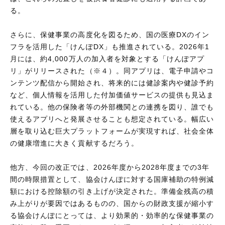
る。
さらに、保健事業の高度化を図るため、国の医療DXのイン
フラを活用した「けんぽDX」も推進されている。2026年1
月には、約4,000万人の加入者を対象とする「けんぽアプ
リ」がリリースされた（※４）。同アプリは、電子申請やコ
ンテンツ配信から開始され、将来的には健診案内や健診予約
など、個人情報を活用した付加価値サービスの提供も見込ま
れている。他の保険者等の外部機関との連携を図り、誰でも
使えるアプリへと発展させることも想定されている。幅広い
層を取り込む巨大プラットフォームが実現すれば、社会全体
の健康増進に大きく貢献するだろう。
他方、今回の改正では、2026年度から2028年度までの3年
間の時限措置として、協会けんぽに対する国庫補助の特例減
額における控除額の引き上げが決定された。準備金残高の積
み上がりが要因ではあるものの、国からの財政支援が縮小す
る協会けんぽにとっては、より効果的・効率的な保健事業の