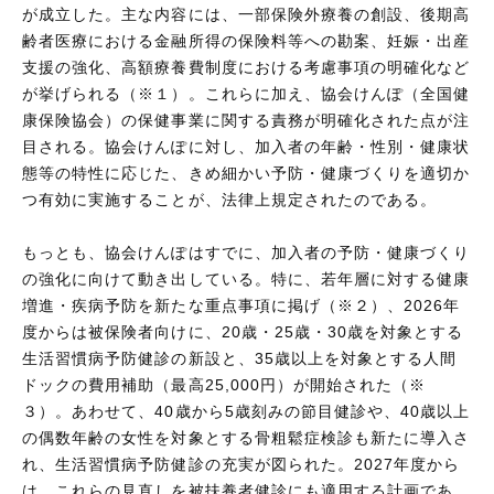
が成立した。主な内容には、一部保険外療養の創設、後期高
齢者医療における金融所得の保険料等への勘案、妊娠・出産
支援の強化、高額療養費制度における考慮事項の明確化など
が挙げられる（※１）。これらに加え、協会けんぽ（全国健
康保険協会）の保健事業に関する責務が明確化された点が注
目される。協会けんぽに対し、加入者の年齢・性別・健康状
態等の特性に応じた、きめ細かい予防・健康づくりを適切か
つ有効に実施することが、法律上規定されたのである。
もっとも、協会けんぽはすでに、加入者の予防・健康づくり
の強化に向けて動き出している。特に、若年層に対する健康
増進・疾病予防を新たな重点事項に掲げ（※２）、2026年
度からは被保険者向けに、20歳・25歳・30歳を対象とする
生活習慣病予防健診の新設と、35歳以上を対象とする人間
ドックの費用補助（最高25,000円）が開始された（※
３）。あわせて、40歳から5歳刻みの節目健診や、40歳以上
の偶数年齢の女性を対象とする骨粗鬆症検診も新たに導入さ
れ、生活習慣病予防健診の充実が図られた。2027年度から
は、これらの見直しを被扶養者健診にも適用する計画であ