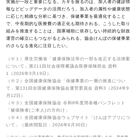
実施が一段と重要になる。カギを握るのは、加入者の健診情
報などビッグデータの活用だろう。加入者の属性や健康状態
に応じた精緻な分析に基づき、保健事業を最適化すること
で、中長期的な医療費の適正化も期待される。こうした取り
組みを推進することは、国庫補助に依存しない持続的な財政
運営の確立にもつながるとみられる。協会けんぽの保健事業
のさらなる進化に注目したい。
（※１）厚生労働省「健康保険法等の一部を改正する法律案
について」第211回社会保障審議会医療保険部会 資料
1（2026年3月19日）
（※２）全国健康保険協会「保健事業の一層の推進につい
て」第131回全国健康保険協会運営委員会 資料3（2024年9
月12日）
（※３）全国健康保険協会 令和8年度用各種パンフレット
「被保険者(ご本人)の方向け」
（※４）全国健康保険協会ウェブサイト「けんぽアプリにつ
いて」（最終閲覧日：2026年6月30日）