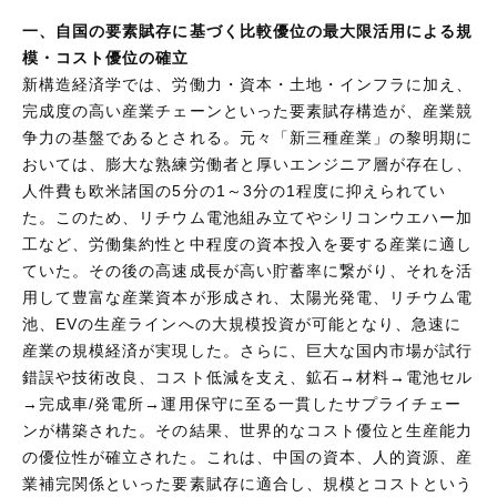
一、自国の要素賦存に基づく比較優位の最大限活用による規
模・コスト優位の確立
新構造経済学では、労働力・資本・土地・インフラに加え、
完成度の高い産業チェーンといった要素賦存構造が、産業競
争力の基盤であるとされる。元々「新三種産業」の黎明期に
おいては、膨大な熟練労働者と厚いエンジニア層が存在し、
人件費も欧米諸国の5分の1～3分の1程度に抑えられてい
た。このため、リチウム電池組み立てやシリコンウエハー加
工など、労働集約性と中程度の資本投入を要する産業に適し
ていた。その後の高速成長が高い貯蓄率に繋がり、それを活
用して豊富な産業資本が形成され、太陽光発電、リチウム電
池、EVの生産ラインへの大規模投資が可能となり、急速に
産業の規模経済が実現した。さらに、巨大な国内市場が試行
錯誤や技術改良、コスト低減を支え、鉱石→材料→電池セル
→完成車/発電所→運用保守に至る一貫したサプライチェー
ンが構築された。その結果、世界的なコスト優位と生産能力
の優位性が確立された。これは、中国の資本、人的資源、産
業補完関係といった要素賦存に適合し、規模とコストという