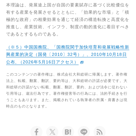
本理論は、発展途上国が自国の要素賦存に基づく比較優位を
有する産業を発展させるとともに、「効果的な市場」と「積
極的な政府」の相乗効果を通じて経済の構造転換と高度化を
推進し、産業技術、インフラ、制度の動的進化に着目すべき
であるとするものである。
（※５）中国国務院、「国務院関于加快培育和発展戦略性新
興産業的決定（国発〔2010〕32号）」、2010年10月18日
公布, （2026年5月16日アクセス）
このコンテンツの著作権は、株式会社大和総研に帰属します。著作権
法上、転載、翻案、翻訳、要約等は、大和総研の許諾が必要です。大
和総研の許諾がない転載、翻案、翻訳、要約、および法令に従わない
引用等は、違法行為です。著作権侵害等の行為には、法的手続きを行
うこともあります。また、掲載されている執筆者の所属・肩書きは現
時点のものとなります。