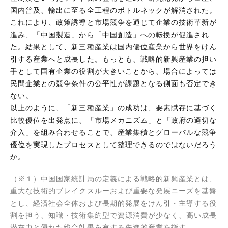
国内普及、輸出に至る全工程のボトルネックが解消された。
これにより、政策誘導と市場競争を通じて企業の技術革新が
進み、「中国製造」から「中国創造」への転換が促進され
た。結果として、新三種産業は国内優位産業から世界をけん
引する産業へと成長した。もっとも、戦略的新興産業の担い
手として国有企業の役割が大きいことから、場合によっては
民間企業との競争条件の公平性が課題となる側面も否定でき
ない。
以上のように、「新三種産業」の成功は、要素賦存に基づく
比較優位を出発点に、「市場メカニズム」と「政府の適切な
介入」を組み合わせることで、産業集積とグローバルな競争
優位を実現したプロセスとして整理できるのではないだろう
か。
（※１）中国国家統計局の定義による戦略的新興産業とは、
重大な技術的ブレイクスルーおよび重要な発展ニーズを基盤
とし、経済社会全体および長期的発展をけん引・主導する役
割を担う、知識・技術集約型で資源消費が少なく、高い成長
潜在力と優れた総合効果を有する先進的産業を指す。