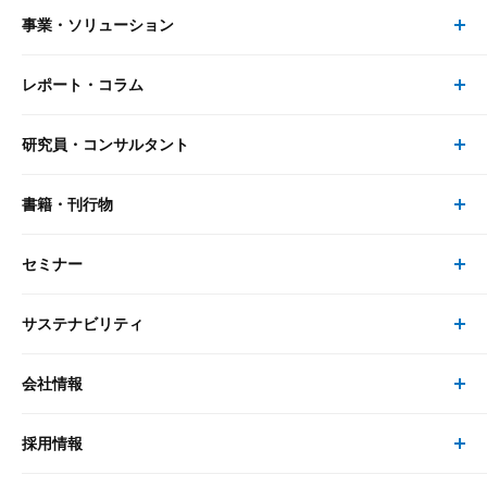
事業・ソリューション
レポート・コラム
事業・ソリューション トップ
研究員・コンサルタント
レポート・コラム トップ
リサーチ
書籍・刊行物
研究員・コンサルタント トップ
最新のレポート・コラム
コンサルティング
セミナー
書籍・刊行物 トップ
研究員
ピックアップ
システム
サステナビリティ
セミナー トップ
書籍
コンサルタント
経済分析
事例紹介
会社情報
サステナビリティの取り組み
現在受付中のセミナー・イベント
刊行物
金融資本市場分析
大和総研の強み
採用情報
会社情報 トップ
次世代社会への貢献
大和スペシャリストレポート（動画配信）
雑誌掲載・新聞寄稿