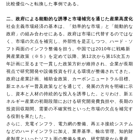
比較優位へと転換した事例である。
二、政府による能動的な誘導と市場補完を通じた産業高度化
社会主義市場経済の基本は、「効率的な市場」と「能動的な
政府」の組み合わせにある。政府は市場に代替するのではな
く、市場の欠点を補完し、外部性を是正しつつ、ハード・ソ
フト両面のインフラ整備を担う。中国では2010年に戦略新
興産業政策（※５）を定めて以降、第12次から第15次五カ
年計画に至るまで一貫した政策方針が維持され、企業が長期
視点で研究開発や設備投資を行える環境が整備されてきた。
政府は産業計画、補助金政策、カーボンニュートラル目標、
新エネルギー普及政策などを通じて、発展の方向を明確に示
し、資本と人材の持続的な投入を誘導した。とりわけ、新エ
ネルギー産業の初期段階における研究開発費負担や、長期の
投資回収期間、需要の不確実性といった市場の欠点を補完す
る役割を果たした。
さらに、充電インフラ、電力網の整備、再エネ接続システム
などのハードインフラに加え、業界基準、輸出管理、知的財
産制度といったソフト面の整備を進め、研究開発から量産、