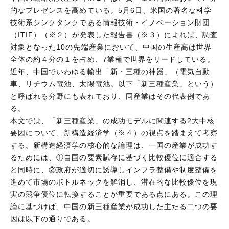
的なプレゼンスを高めている。5月6日、米国の著名な科学
技術系シンクタンクである情報技術・イノベーション財団
（ITIF）（※２）が発表した報告書（※３）によれば、調査
対象となった10の先端産業において、中国の生産高は世界
全体の約４分の１を占め、7業種で世界をリードしている。
近年、中国でいわゆる輸出「新・三種の神器」（電気自動
車、リチウム電池、太陽電池。以下「新三種産業」という）
と呼ばれる分野にも表れており、同産業はその代表例であ
る。
本文では、「新三種産業」の成功モデルに関連する2大中核
要因について、新構造経済学（※４）の視点を踏まえて考察
する。新構造経済学の核心的な論理は、一国の産業が成功す
るためには、①自国の要素賦存に基づく比較優位に適合する
と同時に、②政府が適切に誘導しインフラ整備や制度整備を
進めて市場のボトルネックを解消し、潜在的な比較優位を現
実の競争優位に転換することが重要である点にある。この理
論に基づけば、中国の新三種産業が成功した主たる二つの要
因は以下の通りである。