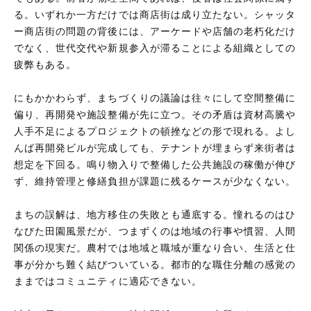
る。いずれか一方だけでは商店街は成り立たない。シャッタ
ー商店街の問題の背後には、アーケードや店舗の老朽化だけ
でなく、世代交代や新規参入が滞ることによる組織としての
疲弊もある。
にもかかわらず、まちづくりの議論は往々にして空間整備に
偏り、再開発や施設整備が先に立つ。その矛盾は資材高騰や
人手不足によるプロジェクトの頓挫などの形で現れる。よし
んば再開発ビルが完成しても、テナントが埋まらず来街者は
想定を下回る。鳴り物入りで整備した公共施設の稼働が伸び
ず、維持管理と修繕負担が課題に残るケースが少なくない。
まちの誤解は、地方移住の失敗とも通底する。憧れるのはひ
なびた田園風景だが、つまずくのは地域の行事や慣習、人間
関係の現実だ。農村では地域と職域が重なり合い、生活と仕
事が分かち難く結びついている。都市的な職住分離の感覚の
ままではコミュニティに適応できない。