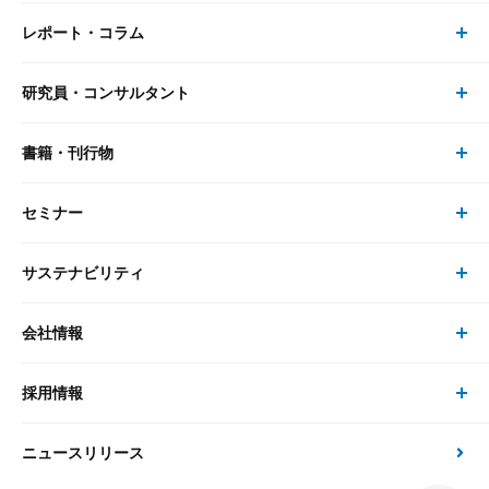
レポート・コラム
事業・ソリューション トップ
研究員・コンサルタント
レポート・コラム トップ
リサーチ
書籍・刊行物
研究員・コンサルタント トップ
最新のレポート・コラム
コンサルティング
セミナー
書籍・刊行物 トップ
研究員
ピックアップ
システム
サステナビリティ
セミナー トップ
書籍
コンサルタント
経済分析
事例紹介
会社情報
サステナビリティの取り組み
現在受付中のセミナー・イベント
刊行物
金融資本市場分析
大和総研の強み
採用情報
会社情報 トップ
次世代社会への貢献
大和スペシャリストレポート（動画配信）
雑誌掲載・新聞寄稿
政策分析
ニュースリリース
先端テクノロジーに基づく新たな価値の創出
採用情報 トップ
会社概要・役員一覧
環境指針