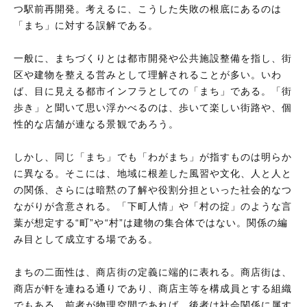
つ駅前再開発。考えるに、こうした失敗の根底にあるのは
「まち」に対する誤解である。
一般に、まちづくりとは都市開発や公共施設整備を指し、街
区や建物を整える営みとして理解されることが多い。いわ
ば、目に見える都市インフラとしての「まち」である。「街
歩き」と聞いて思い浮かべるのは、歩いて楽しい街路や、個
性的な店舗が連なる景観であろう。
しかし、同じ「まち」でも「わがまち」が指すものは明らか
に異なる。そこには、地域に根差した風習や文化、人と人と
の関係、さらには暗黙の了解や役割分担といった社会的なつ
ながりが含意される。「下町人情」や「村の掟」のような言
葉が想定する“町”や“村”は建物の集合体ではない。関係の編
み目として成立する場である。
まちの二面性は、商店街の定義に端的に表れる。商店街は、
商店が軒を連ねる通りであり、商店主等を構成員とする組織
でもある。前者が物理空間であれば、後者は社会関係に属す