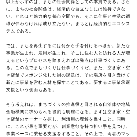
以上が示すのは、まちの社会関係としての本質である。さら
に、まちの社会関係は、経済的な自立なしには維持できな
い。どれほど魅力的な都市空間でも、そこに仕事と生活の循
環が伴わなければ成り立たない。まちとは経済的なエコシス
テムである。
では、まちを再生するには何から手を付けるべきか。新たな
事業が生まれ、雇用が生まれ、そこに住む人と訪れる人が増
えるというプロセスを踏まえれば出発点は仕事づくりにあ
る。この点でまちづくりは仕事づくりだ。また、空き家・空
き店舗でスポンジ化した街の課題は、その場所を引き受けて
新たに事業を営む人材を探すことである。要するに事業承継
支援という側面もある。
そう考えれば、まちづくりの推進役と目される自治体や地域
金融機関に求められる役割も明確になる。まずは空き家・空
き店舗のオーナーを探し、利活用の理解を促すこと。同時
に、これが最も重要だが、創業意欲を持つ担い手を見つけ、
事業ベースに乗せる支援をすること。その上で、両者のマッ