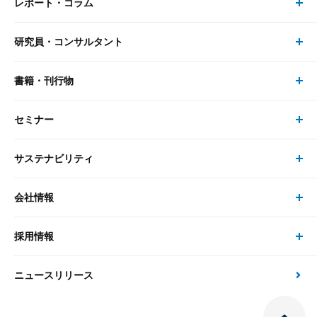
レポート・コラム
事業・ソリューション トップ
研究員・コンサルタント
レポート・コラム トップ
リサーチ
書籍・刊行物
研究員・コンサルタント トップ
最新のレポート・コラム
コンサルティング
セミナー
書籍・刊行物 トップ
研究員
ピックアップ
システム
サステナビリティ
セミナー トップ
書籍
コンサルタント
経済分析
事例紹介
会社情報
サステナビリティの取り組み
現在受付中のセミナー・イベント
刊行物
金融資本市場分析
大和総研の強み
採用情報
会社情報 トップ
次世代社会への貢献
大和スペシャリストレポート（動画配信）
雑誌掲載・新聞寄稿
政策分析
ニュースリリース
先端テクノロジーに基づく新たな価値の創出
採用情報 トップ
会社概要・役員一覧
環境指針
法律・制度