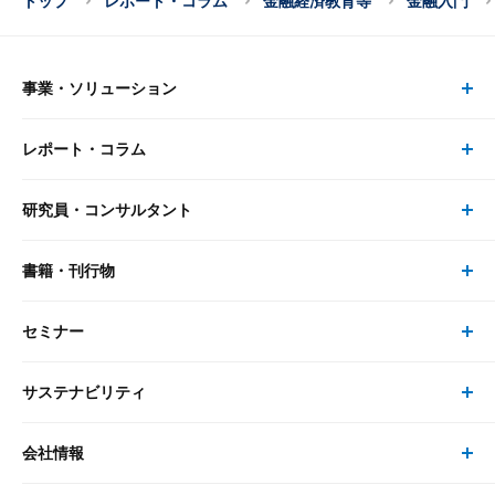
トップ
レポート・コラム
金融経済教育等
金融入門
事業・ソリューション
レポート・コラム
事業・ソリューション トップ
研究員・コンサルタント
レポート・コラム トップ
リサーチ
書籍・刊行物
研究員・コンサルタント トップ
最新のレポート・コラム
コンサルティング
セミナー
書籍・刊行物 トップ
研究員
ピックアップ
システム
サステナビリティ
セミナー トップ
書籍
コンサルタント
経済分析
事例紹介
会社情報
サステナビリティの取り組み
現在受付中のセミナー・イベント
刊行物