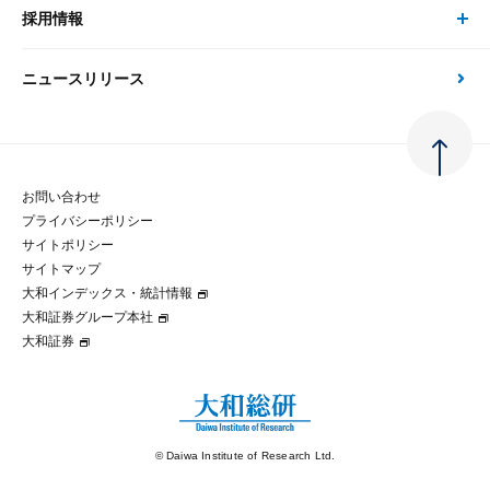
金融資本市場分析
大和総研の強み
採用情報
会社情報 トップ
次世代社会への貢献
大和スペシャリストレポート（動画配信）
雑誌掲載・新聞寄稿
政策分析
ニュースリリース
先端テクノロジーに基づく新たな価値の創出
採用情報 トップ
会社概要・役員一覧
環境指針
法律・制度
大和総研の品質向上への取り組み
新卒採用
ご挨拶
人権方針
お問い合わせ
金融経済教育等
プライバシーポリシー
経験者採用
大和総研の歩み
マルチステークホルダー方針
サイトポリシー
サイトマップ
テクノロジーレポート
大和インデックス・統計情報
グループ会社
パートナーシップ構築宣言
大和証券グループ本社
大和証券
コラム
拠点のご案内
大和インデックス・統計情報
© Daiwa Institute of Research Ltd.