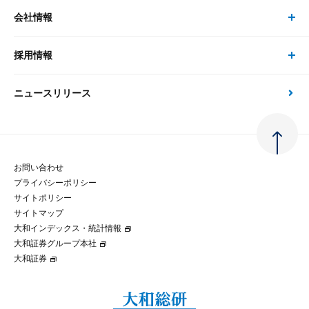
経済分析
事例紹介
会社情報
サステナビリティの取り組み
現在受付中のセミナー・イベント
刊行物
金融資本市場分析
大和総研の強み
採用情報
会社情報 トップ
次世代社会への貢献
大和スペシャリストレポート（動画配信）
雑誌掲載・新聞寄稿
政策分析
ニュースリリース
先端テクノロジーに基づく新たな価値の創出
採用情報 トップ
会社概要・役員一覧
環境指針
法律・制度
大和総研の品質向上への取り組み
新卒採用
ご挨拶
人権方針
お問い合わせ
金融経済教育等
プライバシーポリシー
経験者採用
大和総研の歩み
マルチステークホルダー方針
サイトポリシー
サイトマップ
テクノロジーレポート
大和インデックス・統計情報
グループ会社
パートナーシップ構築宣言
大和証券グループ本社
大和証券
コラム
拠点のご案内