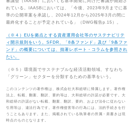
審議会（IAASB）においても基準開発に向けた審議が開始さ
れている。IAASBにおいては、「今後、2023年9月までに基
準の公開草案を承認し、2024年12月から2025年3月の間に
最終化することが予定されている」（DWG報告p.15）。
（※４）EUを拠点とする資産運用会社等のサステナビリテ
ィ開示規則をいう。SFDR、「8条ファンド」及び「9条ファ
ンド」の概要については、拙著レポート・コラムを参照され
たい。
（※５）環境面でサステナブルな経済活動領域、すなわち
「グリーン」セクターを分類するための基準をいう。
このコンテンツの著作権は、株式会社大和総研に帰属します。著作権
法上、転載、翻案、翻訳、要約等は、大和総研の許諾が必要です。大
和総研の許諾がない転載、翻案、翻訳、要約、および法令に従わない
引用等は、違法行為です。著作権侵害等の行為には、法的手続きを行
うこともあります。また、掲載されている執筆者の所属・肩書きは現
時点のものとなります。