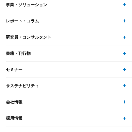
事業・ソリューション
レポート・コラム
事業・ソリューション トップ
研究員・コンサルタント
レポート・コラム トップ
リサーチ
書籍・刊行物
研究員・コンサルタント トップ
最新のレポート・コラム
コンサルティング
セミナー
書籍・刊行物 トップ
研究員
ピックアップ
システム
サステナビリティ
セミナー トップ
書籍
コンサルタント
経済分析
事例紹介
会社情報
サステナビリティの取り組み
現在受付中のセミナー・イベント
刊行物
金融資本市場分析
大和総研の強み
採用情報
会社情報 トップ
次世代社会への貢献
大和スペシャリストレポート（動画配信）
雑誌掲載・新聞寄稿