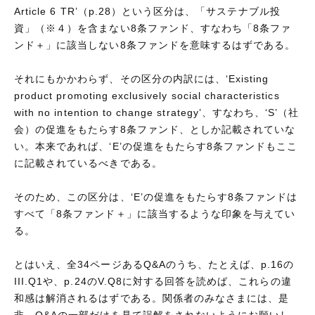
Article 6 TR’（p.28）という区分は、「サステナブル投
資」（※４）を含まない8条ファンド、すなわち「8条ファ
ンド＋」に該当しない8条ファンドを意味するはずである。
それにもかかわらず、その区分の内訳には、‘Existing
product promoting exclusively social characteristics
with no intention to change strategy’、すなわち、‘S’（社
会）の促進をもたらす8条ファンド、としか記載されていな
い。本来であれば、‘E’の促進をもたらす8条ファンドもここ
に記載されているべきである。
そのため、この区分は、‘E’の促進をもたらす8条ファンドは
すべて「8条ファンド＋」に該当するような印象を与えてい
る。
とはいえ、全34ページあるQ&Aのうち、たとえば、p.16の
III.Q1や、p.24のV.Q8に対する回答を読めば、これらの違
和感は解消されるはずである。関係者のみなさまには、是
非、Q&Aの一部だけを見て誤解をされないようにお願いし