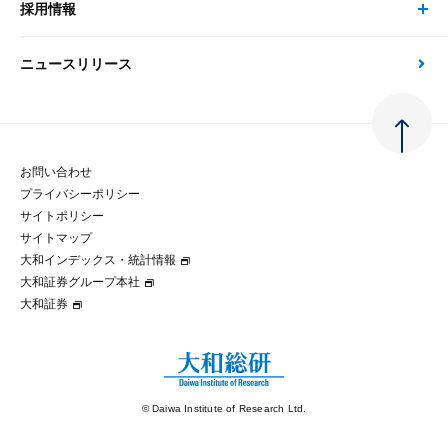
大和総研の強み
採用情報
会社情報 トップ
次世代社会への貢献
大和スペシャリストレポート（動画配信）
雑誌掲載・新聞寄稿
政策分析
ニュースリリース
先端テクノロジーに基づく新たな価値の創出
採用情報 トップ
会社概要・役員一覧
環境指針
法律・制度
大和総研の品質向上への取り組み
新卒採用
ご挨拶
人権方針
お問い合わせ
金融経済教育等
プライバシーポリシー
経験者採用
大和総研の歩み
マルチステークホルダー方針
サイトポリシー
サイトマップ
テクノロジーレポート
大和インデックス・統計情報
グループ会社
パートナーシップ構築宣言
大和証券グループ本社
大和証券
コラム
拠点のご案内
大和インデックス・統計情報
© Daiwa Institute of Research Ltd.