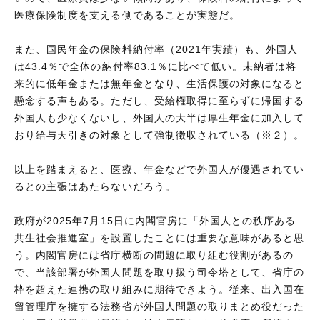
医療保険制度を支える側であることが実態だ。
また、国民年金の保険料納付率（2021年実績）も、外国人
は43.4％で全体の納付率83.1％に比べて低い。未納者は将
来的に低年金または無年金となり、生活保護の対象になると
懸念する声もある。ただし、受給権取得に至らずに帰国する
外国人も少なくないし、外国人の大半は厚生年金に加入して
おり給与天引きの対象として強制徴収されている（※２）。
以上を踏まえると、医療、年金などで外国人が優遇されてい
るとの主張はあたらないだろう。
政府が2025年7月15日に内閣官房に「外国人との秩序ある
共生社会推進室」を設置したことには重要な意味があると思
う。内閣官房には省庁横断の問題に取り組む役割があるの
で、当該部署が外国人問題を取り扱う司令塔として、省庁の
枠を超えた連携の取り組みに期待できよう。従来、出入国在
留管理庁を擁する法務省が外国人問題の取りまとめ役だった