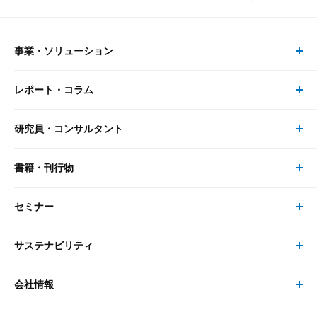
事業・ソリューション
レポート・コラム
事業・ソリューション トップ
研究員・コンサルタント
レポート・コラム トップ
リサーチ
書籍・刊行物
研究員・コンサルタント トップ
最新のレポート・コラム
コンサルティング
セミナー
書籍・刊行物 トップ
研究員
ピックアップ
システム
サステナビリティ
セミナー トップ
書籍
コンサルタント
経済分析
事例紹介
会社情報
サステナビリティの取り組み
現在受付中のセミナー・イベント
刊行物
金融資本市場分析