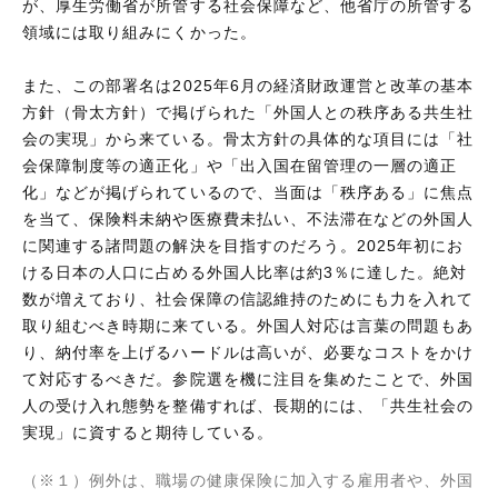
が、厚生労働省が所管する社会保障など、他省庁の所管する
領域には取り組みにくかった。
また、この部署名は2025年6月の経済財政運営と改革の基本
方針（骨太方針）で掲げられた「外国人との秩序ある共生社
会の実現」から来ている。骨太方針の具体的な項目には「社
会保障制度等の適正化」や「出入国在留管理の一層の適正
化」などが掲げられているので、当面は「秩序ある」に焦点
を当て、保険料未納や医療費未払い、不法滞在などの外国人
に関連する諸問題の解決を目指すのだろう。2025年初にお
ける日本の人口に占める外国人比率は約3％に達した。絶対
数が増えており、社会保障の信認維持のためにも力を入れて
取り組むべき時期に来ている。外国人対応は言葉の問題もあ
り、納付率を上げるハードルは高いが、必要なコストをかけ
て対応するべきだ。参院選を機に注目を集めたことで、外国
人の受け入れ態勢を整備すれば、長期的には、「共生社会の
実現」に資すると期待している。
（※１）例外は、職場の健康保険に加入する雇用者や、外国