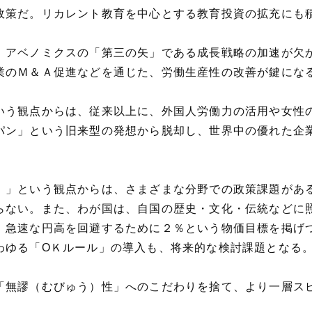
政策だ。リカレント教育を中心とする教育投資の拡充にも
、アベノミクスの「第三の矢」である成長戦略の加速が欠
業のＭ＆Ａ促進などを通じた、労働生産性の改善が鍵にな
いう観点からは、従来以上に、外国人労働力の活用や女性
パン」という旧来型の発想から脱却し、世界中の優れた企
）」という観点からは、さまざまな分野での政策課題があ
らない。また、わが国は、自国の歴史・文化・伝統などに
、急速な円高を回避するために２％という物価目標を掲げ
わゆる「ОＫルール」の導入も、将来的な検討課題となる
「無謬（むびゅう）性」へのこだわりを捨て、より一層ス