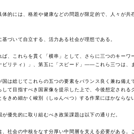
具体的には、格差や健康などの問題が限定的で、人々が共
に基づいて自立する、活力ある社会が理想である。
れば、これらを貫く「横串」として、さらに三つのキーワ
ナビリティ）」、第五に「スピード」——これら三つは、
が国は総じてこれらの五つの要素をバランス良く兼ね備え
らして目指すべき国家像を提示した上で、今後想定される
とをきめ細かく峻別（しゅんべつ）する作業にほかならな
国が優先的に取り組むべき政策課題は以下の通りだ。
、社会の中核をなす分厚い中間層を支える必要がある。こ