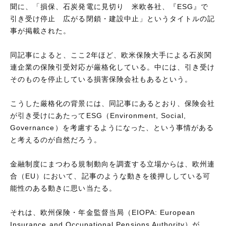
聞に、「損保、石炭発電に見切り 米欧各社、『ESG』で
引き受け停止 広がる閉鎖・建設中止」というタイトルの記
事が掲載された。
同記事によると、ここ2年ほど、欧米保険大手による石炭関
連企業の保険引受対応が厳格化している。中には、引き受け
そのものを停止している損害保険会社もあるという。
こうした厳格化の背景には、同記事にあるとおり、保険会社
が引き受けにあたってESG（Environment, Social,
Governance）を考慮するようになった、という事情がある
と考えるのが自然だろう。
金融制度にまつわる規制動向を調査する立場からは、欧州連
合（EU）において、記事のような動きを後押ししている可
能性のある動きに思い当たる。
それは、欧州保険・年金監督当局（EIOPA: European
Insurance and Occupational Pensions Authority）が