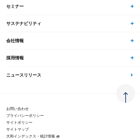
セミナー
書籍・刊行物 トップ
研究員
ピックアップ
システム
サステナビリティ
セミナー トップ
書籍
コンサルタント
経済分析
事例紹介
会社情報
サステナビリティの取り組み
現在受付中のセミナー・イベント
刊行物
金融資本市場分析
大和総研の強み
採用情報
会社情報 トップ
次世代社会への貢献
大和スペシャリストレポート（動画配信）
雑誌掲載・新聞寄稿
政策分析
ニュースリリース
先端テクノロジーに基づく新たな価値の創出
採用情報 トップ
会社概要・役員一覧
環境指針
法律・制度
大和総研の品質向上への取り組み
新卒採用
ご挨拶
人権方針
お問い合わせ
金融経済教育等
プライバシーポリシー
経験者採用
大和総研の歩み
マルチステークホルダー方針
サイトポリシー
サイトマップ
テクノロジーレポート
大和インデックス・統計情報
グループ会社