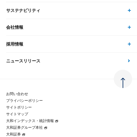
ピックアップ
システム
サステナビリティ
セミナー トップ
書籍
コンサルタント
経済分析
事例紹介
会社情報
サステナビリティの取り組み
現在受付中のセミナー・イベント
刊行物
金融資本市場分析
大和総研の強み
採用情報
会社情報 トップ
次世代社会への貢献
大和スペシャリストレポート（動画配信）
雑誌掲載・新聞寄稿
政策分析
ニュースリリース
先端テクノロジーに基づく新たな価値の創出
採用情報 トップ
会社概要・役員一覧
環境指針
法律・制度
大和総研の品質向上への取り組み
新卒採用
ご挨拶
人権方針
お問い合わせ
金融経済教育等
プライバシーポリシー
経験者採用
大和総研の歩み
マルチステークホルダー方針
サイトポリシー
サイトマップ
テクノロジーレポート
大和インデックス・統計情報
グループ会社
パートナーシップ構築宣言
大和証券グループ本社
大和証券