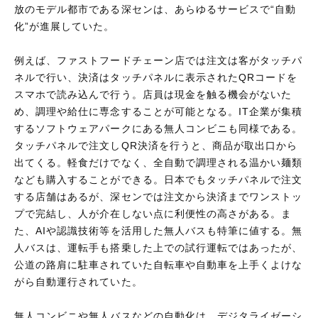
放のモデル都市である深センは、あらゆるサービスで“自動
化”が進展していた。
例えば、ファストフードチェーン店では注文は客がタッチパ
ネルで行い、決済はタッチパネルに表示されたQRコードを
スマホで読み込んで行う。店員は現金を触る機会がないた
め、調理や給仕に専念することが可能となる。IT企業が集積
するソフトウェアパークにある無人コンビニも同様である。
タッチパネルで注文しQR決済を行うと、商品が取出口から
出てくる。軽食だけでなく、全自動で調理される温かい麺類
なども購入することができる。日本でもタッチパネルで注文
する店舗はあるが、深センでは注文から決済までワンストッ
プで完結し、人が介在しない点に利便性の高さがある。ま
た、AIや認識技術等を活用した無人バスも特筆に値する。無
人バスは、運転手も搭乗した上での試行運転ではあったが、
公道の路肩に駐車されていた自転車や自動車を上手くよけな
がら自動運行されていた。
無人コンビニや無人バスなどの自動化は、デジタライゼーシ