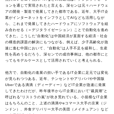
ョンを通じて実現されたと言える。深センは元々ハードウェ
アの開発・製造で発展してきた都市である。近年、大手IT企
業がインターネットをインフラとしてAIなども活用しなが
ら、これまで発展してきたハードウェアにソフトウェアを組
み合わせる（＝デジタライゼーション）ことで自動化を進め
てきた。こうした“自動化”は中国経済が直面する経済・社会
の構造的課題の解決にもつながる。例えば、少子高齢化が急
速に進む中国において、“自動化”は人手不足を緩和し、生産
性を高めうるだろう。深センでの成功事例は、他の都市にと
ってもモデルケースとして活用されていくと考えられる。
他方で、自動化の進展の担い手であるIT企業に足元では変化
が見られつつある。近年、テンセントやアリババや中国版
Uberである滴滴（ディーディー）などIT企業が急速に発展
してきたわけだが、昨年後半からIT企業において“裁員潮”と
呼ばれる“リストラの嵐”が吹き荒れている。小規模なIT企業
はもちろんのこと、上述の滴滴やeコマース大手の京東（ジ
ンドン）、外食デリバリー大手の美団（メイチュアン）など